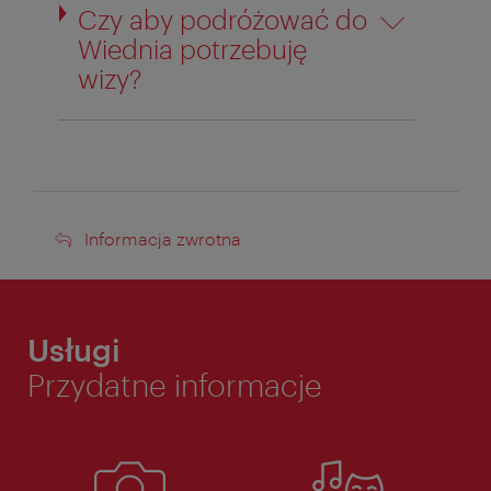
Czy aby podróżować do
Wiednia potrzebuję
wizy?
Informacja
Informacja zwrotna
zwrotna
Usługi
Przydatne informacje