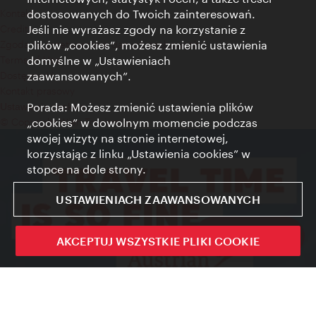
Kontakt
dostosowanych do Twoich zainteresowań.
Credits
Jeśli nie wyrażasz zgody na korzystanie z
Zgoda na przetwarzanie danych osobowych
plików „cookies”, możesz zmienić ustawienia
Terms of Use
domyślne w „Ustawieniach
Dostępność
zaawansowanych”.
Kontakt prasowy
Porada: Możesz zmienić ustawienia plików
Ustawienia cookies
© Copyright Wien Tourismus
„cookies” w dowolnym momencie podczas
swojej wizyty na stronie internetowej,
korzystając z linku „Ustawienia cookies” w
stopce na dole strony.
USTAWIENIACH ZAAWANSOWANYCH
Sign up now
AKCEPTUJ WSZYSTKIE PLIKI COOKIE
Zamkni