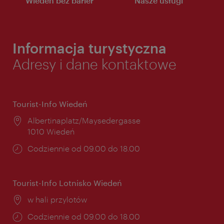
Wiedeń bez barier
Nasze usługi
Informacja turystyczna
Adresy i dane kontaktowe
Tourist-Info Wiedeń
Miejsce:
Albertinaplatz/Maysedergasse
1010 Wiedeń
Godziny
Codziennie od 09.00 do 18.00
otwarcia:
Tourist-Info Lotnisko Wiedeń
Miejsce:
w hali przylotów
Godziny
Codziennie od 09.00 do 18.00