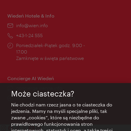
otwarcia:
Wiedeń Hotele & Info
E-
info@wien.info
mail:
Telefon:
+43-1-24 555
Godziny
Poniedziałek-Piątek godz. 9.00 -
otwarcia:
17.00
Zamknięte w święta państwowe
Concierge AI Wiedeń
concierge.vienna.info
Może ciasteczka?
Informacje przez całą dobę
Nie chodzi nam rzecz jasna o te ciasteczka do
jedzenia. Mamy na myśli specjalne pliki, tak
zwane „cookies”, które są niezbędne do
prawidłowego funkcjonowania stron
internetowych, statystyk i ocen, a także treści