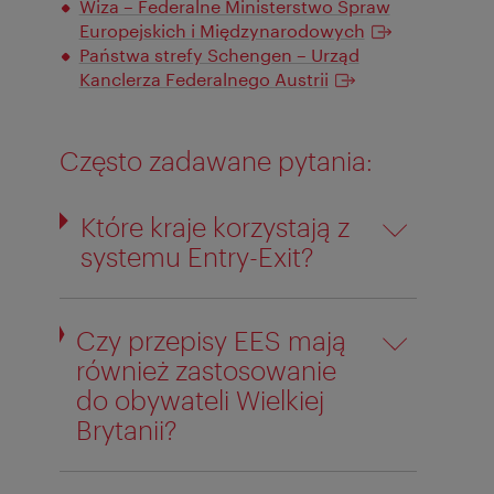
Wiza – Federalne Ministerstwo Spraw
Europejskich i Międzynarodowych
Państwa strefy Schengen – Urząd
Kanclerza Federalnego Austrii
Często zadawane pytania:
Które kraje korzystają z
systemu Entry-Exit?
Czy przepisy EES mają
również zastosowanie
do obywateli Wielkiej
Brytanii?