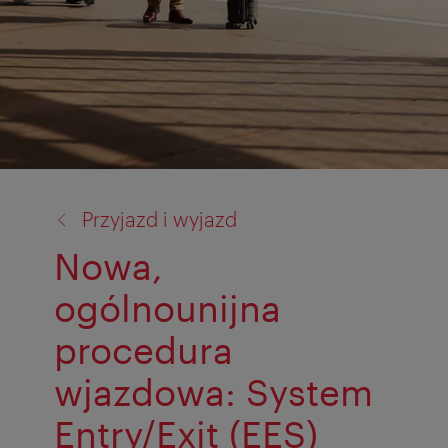
powrót
Przyjazd i wyjazd
do:
Nowa,
ogólnounijna
procedura
wjazdowa: System
Entry/Exit (EES)