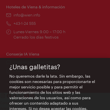
apertura:
Hoteles de Viena & información
e-
info@wien.info
mail:
Teléfono:
+43-1-24 555
Horarios
Lunes-Viernes 9:00 – 17:00 h
de
Cerrado los días festivos
apertura:
Conserje IA Viena
concierge.vienna.info
¿Unas galletitas?
Información las 24 horas
No queremos darle la lata. Sin embargo, las
cookies son necesarias para proporcionarte el
mejor servicio posible y para permitir el
funcionamiento de los sitios web y las
valoraciones de los usuarios, así como para
Contacto
ofrecer un contenido adaptado a sus
Aviso legal
intereses. Si no desea aceptar las cookies,