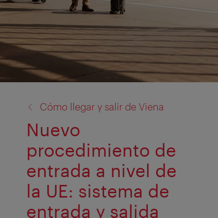
volver
Cómo llegar y salir de Viena
a:
Nuevo
procedimiento de
entrada a nivel de
la UE: sistema de
entrada y salida