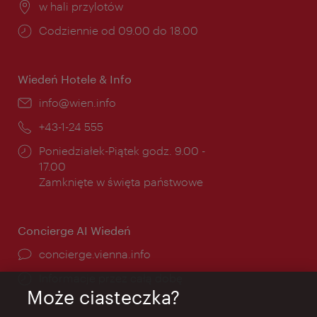
Miejsce:
w hali przylotów
Godziny
Codziennie od 09.00 do 18.00
otwarcia:
Wiedeń Hotele & Info
E-
info@wien.info
mail:
Telefon:
+43-1-24 555
Godziny
Poniedziałek-Piątek godz. 9.00 -
otwarcia:
17.00
Zamknięte w święta państwowe
Concierge AI Wiedeń
concierge.vienna.info
Informacje przez całą dobę
Może ciasteczka?