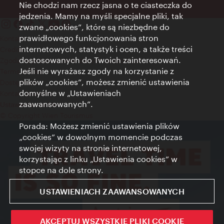
Nie chodzi nam rzecz jasna o te ciasteczka do
jedzenia. Mamy na myśli specjalne pliki, tak
zwane „cookies”, które są niezbędne do
prawidłowego funkcjonowania stron
Kontakt
internetowych, statystyk i ocen, a także treści
Credits
dostosowanych do Twoich zainteresowań.
Zgoda na przetwarzanie danych osobowych
Jeśli nie wyrażasz zgody na korzystanie z
Terms of Use
plików „cookies”, możesz zmienić ustawienia
Dostępność
domyślne w „Ustawieniach
Kontakt prasowy
zaawansowanych”.
Ustawienia cookies
© Copyright Wien Tourismus
Porada: Możesz zmienić ustawienia plików
„cookies” w dowolnym momencie podczas
swojej wizyty na stronie internetowej,
korzystając z linku „Ustawienia cookies” w
stopce na dole strony.
USTAWIENIACH ZAAWANSOWANYCH
AKCEPTUJ WSZYSTKIE PLIKI COOKIE