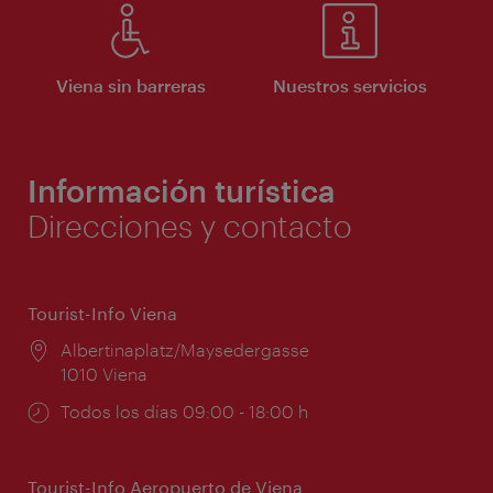
Viena sin barreras
Nuestros servicios
Información turística
Direcciones y contacto
Tourist-Info Viena
Lugar:
Albertinaplatz/Maysedergasse
1010 Viena
Horarios
Todos los días 09:00 - 18:00 h
de
apertura:
Tourist-Info Aeropuerto de Viena