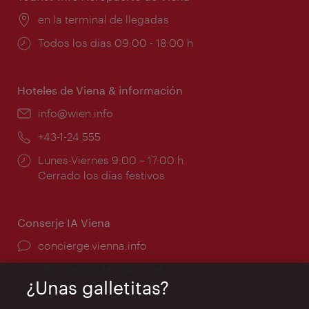
Lugar:
en la terminal de llegadas
Horarios
Todos los días 09:00 - 18:00 h
de
apertura:
Hoteles de Viena & información
e-
info@wien.info
mail:
Teléfono:
+43-1-24 555
Horarios
Lunes-Viernes 9:00 – 17:00 h
de
Cerrado los días festivos
apertura:
Conserje IA Viena
concierge.vienna.info
Información las 24 horas
¿Unas galletitas?