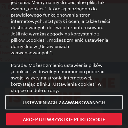
jedzenia. Mamy na myśli specjalne pliki, tak
zwane „cookies”, które są niezbędne do
prawidłowego funkcjonowania stron
Kontakt
internetowych, statystyk i ocen, a także treści
Credits
dostosowanych do Twoich zainteresowań.
Zgoda na przetwarzanie danych osobowych
Jeśli nie wyrażasz zgody na korzystanie z
Terms of Use
plików „cookies”, możesz zmienić ustawienia
Dostępność
domyślne w „Ustawieniach
Kontakt prasowy
zaawansowanych”.
Ustawienia cookies
© Copyright Wien Tourismus
Porada: Możesz zmienić ustawienia plików
„cookies” w dowolnym momencie podczas
swojej wizyty na stronie internetowej,
korzystając z linku „Ustawienia cookies” w
stopce na dole strony.
USTAWIENIACH ZAAWANSOWANYCH
AKCEPTUJ WSZYSTKIE PLIKI COOKIE