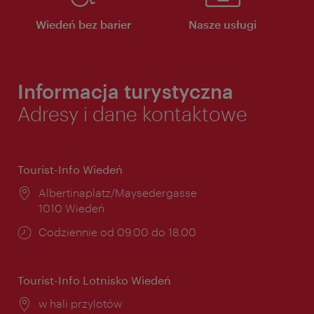
Wiedeń bez barier
Nasze usługi
Informacja turystyczna
Adresy i dane kontaktowe
Tourist-Info Wiedeń
Miejsce:
Albertinaplatz/Maysedergasse
1010 Wiedeń
Godziny
Codziennie od 09.00 do 18.00
otwarcia:
Tourist-Info Lotnisko Wiedeń
Miejsce:
w hali przylotów