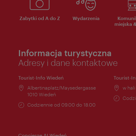
Zabytki od A do Z
Wydarzenia
Komuni
miejska &
Informacja turystyczna
Adresy i dane kontaktowe
Tourist-Info Wiedeń
Tourist-I
Miejsce:
Albertinaplatz/Maysedergasse
Miejs
w hal
1010 Wiedeń
Godzi
Codzi
Godziny
Codziennie od 09.00 do 18.00
otwar
otwarcia:
Concierge AI Wiedeń