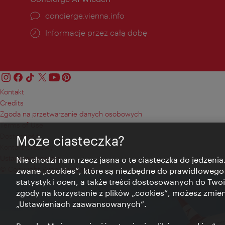
concierge.vienna.info
Informacje przez całą dobę
Kontakt
Credits
Zgoda na przetwarzanie danych osobowych
Terms of Use
Dostępność
Może ciasteczka?
Kontakt prasowy
Ustawienia cookies
Nie chodzi nam rzecz jasna o te ciasteczka do jedzenia.
© Copyright Wien Tourismus
zwane „cookies”, które są niezbędne do prawidłowego
statystyk i ocen, a także treści dostosowanych do Twoi
zgody na korzystanie z plików „cookies”, możesz zmie
„Ustawieniach zaawansowanych”.