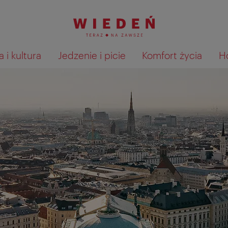
 i kultura
Jedzenie i picie
Komfort życia
H
Pokaż na mapie wyniki wyszu