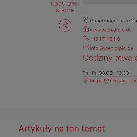
UDOSTĘPNIJ
STRONĘ
Podziel
Gauermanngasse 2-4
stronę
www.wien.diplo.de
+43 1 711 54 0
info@wien.diplo.de
Godziny otwar
Pn - Pt, 08:00 - 16:30
Mapa
Ciekawe mie
Artykuły na ten temat