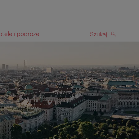
otele i podróże
Szukaj
SZUKAJ
kiwania