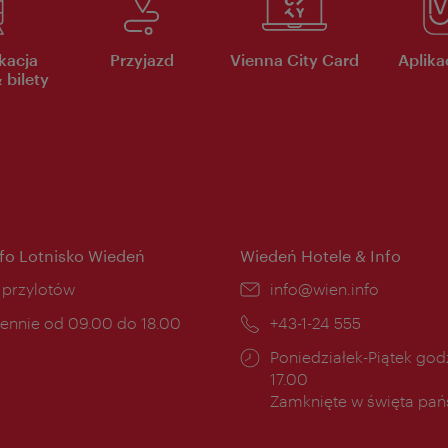
kacja
Przyjazd
Vienna City Card
Aplikac
 bilety
nfo Lotnisko Wiedeń
Wiedeń Hotele & Info
ce:
i przylotów
E-
info@wien.info
mail:
ny
ennie od 09.00 do 18.00
Telefon:
+43-1-24 555
cia:
Godziny
Poniedziałek-Piątek godz
otwarcia:
17.00
Zamknięte w święta pa