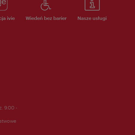
ja ivie
Wiedeń bez barier
Nasze usługi
. 9.00 -
ństwowe