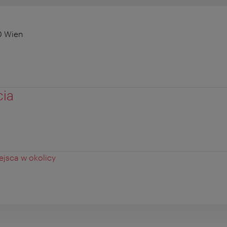
0 Wien
cia
jsca w okolicy