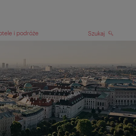
otele i podróże
Szukaj
SZUKAJ
kiwania