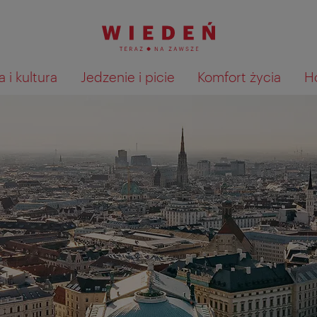
 i kultura
Jedzenie i picie
Komfort życia
H
Pokaż na mapie wyniki wyszu