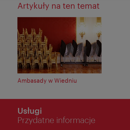
Artykuły na ten temat
Ambasady w Wiedniu
Usługi
Przydatne informacje