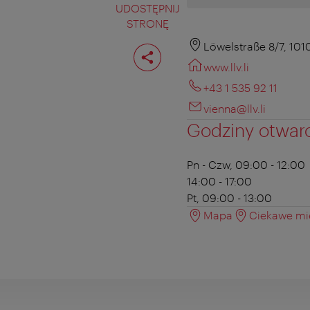
UDOSTĘPNIJ
STRONĘ
Podziel
Löwelstraße 8/7, 101
stronę
www.llv.li
+43 1 535 92 11
vienna@llv.li
Godziny otwar
Pn - Czw, 09:00 - 12:00
14:00 - 17:00
Pt, 09:00 - 13:00
Mapa
Ciekawe mie