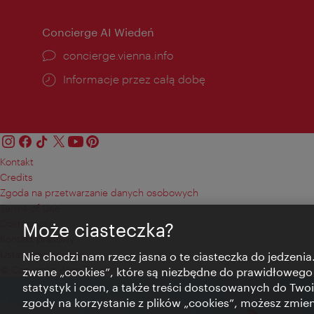
Concierge AI Wiedeń
concierge.vienna.info
Informacje przez całą dobę
Kontakt
Credits
Zgoda na przetwarzanie danych osobowych
Terms of Use
Dostępność
Może ciasteczka?
Kontakt prasowy
Ustawienia cookies
Nie chodzi nam rzecz jasna o te ciasteczka do jedzenia.
© Copyright Wien Tourismus
zwane „cookies”, które są niezbędne do prawidłowego
statystyk i ocen, a także treści dostosowanych do Twoi
zgody na korzystanie z plików „cookies”, możesz zmie