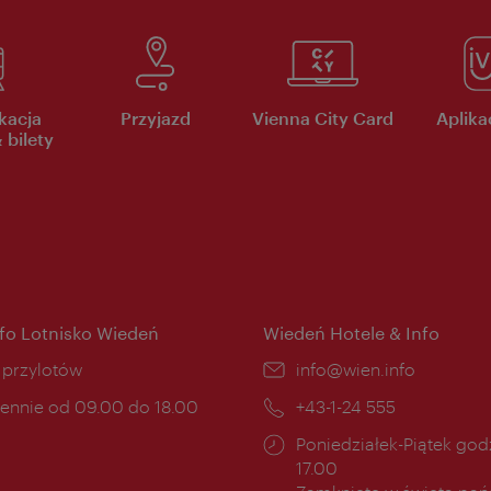
kacja
Przyjazd
Vienna City Card
Aplikac
 bilety
nfo Lotnisko Wiedeń
Wiedeń Hotele & Info
ce:
i przylotów
E-
info@wien.info
mail:
ny
ennie od 09.00 do 18.00
Telefon:
+43-1-24 555
cia:
Godziny
Poniedziałek-Piątek godz
otwarcia:
17.00