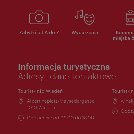
Zabytki od A do Z
Wydarzenia
Komuni
miejska &
Informacja turystyczna
Adresy i dane kontaktowe
Tourist-Info Wiedeń
Tourist-I
Miejsce:
Albertinaplatz/Maysedergasse
Miejs
w hal
1010 Wiedeń
Godzi
Codzi
Godziny
Codziennie od 09.00 do 18.00
otwar
otwarcia: