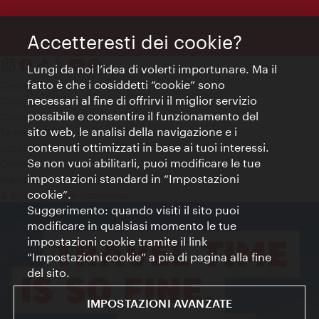
Accetteresti dei cookie?
Lungi da noi l’idea di volerti importunare. Ma il
fatto è che i cosiddetti “cookie” sono
Contatti
necessari al fine di offrirvi il miglior servizio
Colophon
possibile e consentire il funzionamento del
Dichiarazione sulla protezione dei dati
sito web, le analisi della navigazione e i
Terms of Use
contenuti ottimizzati in base ai tuoi interessi.
Accessibilità
Se non vuoi abilitarli, puoi modificare le tue
Contatto stampa
impostazioni standard in “Impostazioni
Impostazioni cookie
cookie”.
© Copyright WienTourismus
Suggerimento: quando visiti il sito puoi
modificare in qualsiasi momento le tue
impostazioni cookie tramite il link
“Impostazioni cookie” a piè di pagina alla fine
del sito.
IMPOSTAZIONI AVANZATE