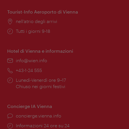
apertura:
Tourist-Info Aeroporto di Vienna
Posizione:
nell’atrio degli arrivi
Orari
Tutti i giorni 9-18
di
apertura:
Hotel di Vienna e informazioni
Email:
info@wien.info
Telefono:
+43-1-24 555
Orari
Lunedì-Venerdì ore 9–17
di
Chiuso nei giorni festivi
apertura:
Concierge IA Vienna
Ort:
concierge.vienna.info
Öffnungszeiten:
Informazioni 24 ore su 24