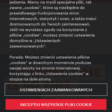
jedzenia. Mamy na myśli specjalne pliki, tak
zwane „cookies”, które są niezbędne do
prawidłowego funkcjonowania stron
Kontakt
internetowych, statystyk i ocen, a także treści
Credits
dostosowanych do Twoich zainteresowań.
Zgoda na przetwarzanie danych osobowych
Jeśli nie wyrażasz zgody na korzystanie z
Terms of Use
plików „cookies”, możesz zmienić ustawienia
Dostępność
domyślne w „Ustawieniach
Kontakt prasowy
zaawansowanych”.
Ustawienia cookies
© Copyright Wien Tourismus
Porada: Możesz zmienić ustawienia plików
„cookies” w dowolnym momencie podczas
swojej wizyty na stronie internetowej,
korzystając z linku „Ustawienia cookies” w
stopce na dole strony.
USTAWIENIACH ZAAWANSOWANYCH
AKCEPTUJ WSZYSTKIE PLIKI COOKIE