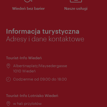
Wiedeń bez barier
Nasze usługi
Informacja turystyczna
Adresy i dane kontaktowe
Tourist-Info Wiedeń
Miejsce:
Albertinaplatz/Maysedergasse
1010 Wiedeń
Godziny
Codziennie od 09.00 do 18.00
otwarcia:
Tourist-Info Lotnisko Wiedeń
Miejsce:
w hali przylotów