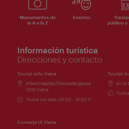
Monumentos de
Eventos
Transp
la A a la Z
público y 
Información turística
Direcciones y contacto
Tourist-Info Viena
Tourist-I
Lugar:
Albertinaplatz/Maysedergasse
Lugar
en la 
1010 Viena
Horar
Todos
Horarios
Todos los días 09:00 - 18:00 h
de
de
apert
apertura:
Conserje IA Viena