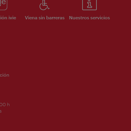
ión ivie
Viena sin barreras
Nuestros servicios
ción
:00 h
s