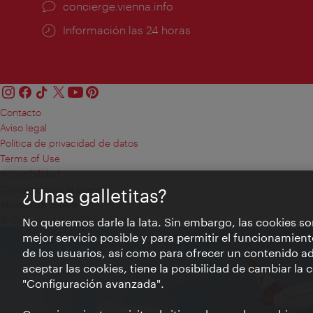
concierge.vienna.info
Información las 24 horas
Contacto
Aviso legal
Política de privacidad de datos
Terms of Use
Accesibilidad
Contacto para la prensa
¿Unas galletitas?
Ajustes de cookie
© Copyright WienTourismus
No queremos darle la lata. Sin embargo, las cookies so
mejor servicio posible y para permitir el funcionamient
de los usuarios, así como para ofrecer un contenido ad
aceptar las cookies, tiene la posibilidad de cambiar la
"Configuración avanzada".