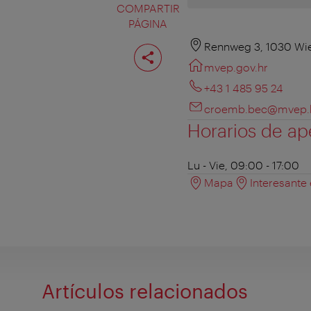
COMPARTIR
PÁGINA
Compartir
Rennweg 3, 1030 Wi
página
mvep.gov.hr
+43 1 485 95 24
croemb.bec@mvep.
Horarios de ap
Lu - Vie, 09:00 - 17:00
Mapa
Interesante
Artículos relacionados