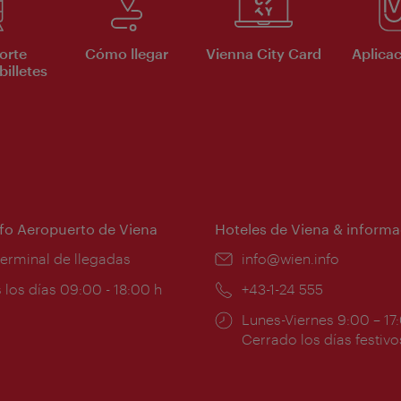
orte
Cómo llegar
Vienna City Card
Aplicac
billetes
nfo Aeropuerto de Viena
Hoteles de Viena & informa
:
terminal de llegadas
e-
info@wien.info
mail:
ios
 los días 09:00 - 18:00 h
Teléfono:
+43-1-24 555
Horarios
Lunes-Viernes 9:00 – 17
ura:
de
Cerrado los días festivo
apertura: