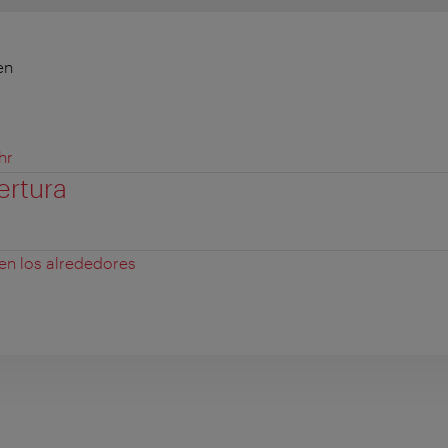
en
hr
ertura
 en los alrededores