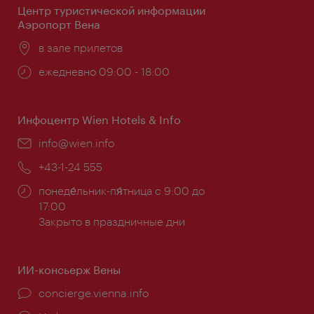
Центр туристической информации
Аэропорт Вена
Расположение:
в зале прилетов
Часы
ежедневно 09:00 - 18:00
работы:
Инфоцентр Wien Hotels & Info
Эл.
info@wien.info
почта:
Телефон:
+43-1-24 555
Часы
понеде́льник-пя́тница с 9:00 до
работы:
17:00
Закрыто в праздничные дни
ИИ-консьерж Вены
concierge.vienna.info