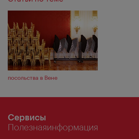
посольства в Венe
Сервисы
Полезнаяинформация