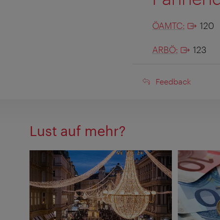
ÖAMTC:
120
ARBÖ:
123
Feedback
Feedback
Lust auf mehr?