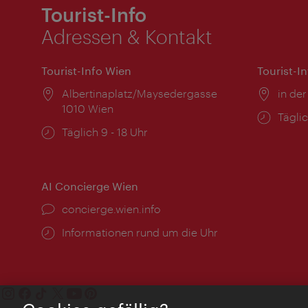
Tourist-Info
Adressen & Kontakt
Tourist-Info Wien
Tourist-I
Ort:
Albertinaplatz/Maysedergasse
Ort:
in der
1010 Wien
Öffnu
Täglic
Öffnungszeiten:
Täglich 9 - 18 Uhr
AI Concierge Wien
Ort:
concierge.wien.info
Öffnungszeiten:
Informationen rund um die Uhr