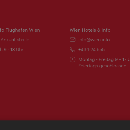
nfo Flughafen Wien
Wien Hotels & Info
 Ankunftshalle
Email:
info@wien.info
ngszeiten:
h 9 - 18 Uhr
Telefon:
+43-1-24 555
Öffnungszeiten:
Montag - Freitag 9 – 17 
Feiertags geschlossen