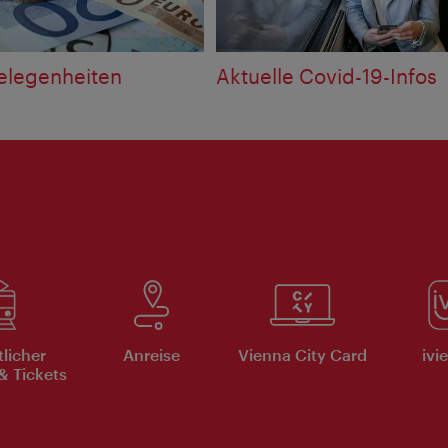
elegenheiten
Aktuelle Covid-19-Infos
tlicher
Anreise
Vienna City Card
ivi
& Tickets