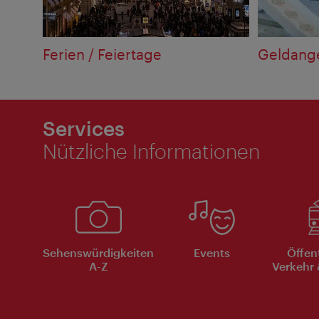
Ferien / Feiertage
Geldang
Services
Nützliche Informationen
Sehenswürdigkeiten
Events
Öffen
A-Z
Verkehr 