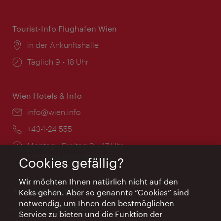
Tourist-Info Flughafen Wien
Ort:
in der Ankunftshalle
Öffnungszeiten:
Täglich 9 - 18 Uhr
Wien Hotels & Info
Email:
info@wien.info
Telefon:
+43-1-24 555
Öffnungszeiten:
Montag - Freitag 9 – 17 Uhr
Feiertags geschlossen
Cookies gefällig?
Wir möchten Ihnen natürlich nicht auf den
AI Concierge Wien
Keks gehen. Aber so genannte “Cookies” sind
notwendig, um Ihnen den bestmöglichen
Ort:
concierge.wien.info
Service zu bieten und die Funktion der