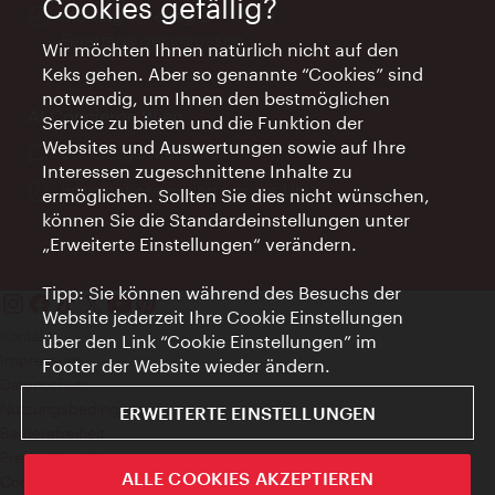
Cookies gefällig?
Öffnungszeiten:
Montag - Freitag 9 – 17 Uhr
Feiertags geschlossen
Wir möchten Ihnen natürlich nicht auf den
Keks gehen. Aber so genannte “Cookies” sind
notwendig, um Ihnen den bestmöglichen
AI Concierge Wien
Service zu bieten und die Funktion der
Websites und Auswertungen sowie auf Ihre
Ort:
concierge.wien.info
Interessen zugeschnittene Inhalte zu
Öffnungszeiten:
Informationen rund um die Uhr
ermöglichen. Sollten Sie dies nicht wünschen,
können Sie die Standardeinstellungen unter
„Erweiterte Einstellungen“ verändern.
Tipp: Sie können während des Besuchs der
Website jederzeit Ihre Cookie Einstellungen
Kontakt
über den Link “Cookie Einstellungen” im
Impressum
Footer der Website wieder ändern.
Datenschutz
Nutzungsbedingungen
ERWEITERTE EINSTELLUNGEN
Barrierefreiheit
Presse-Kontakt
ALLE COOKIES AKZEPTIEREN
Cookie Einstellungen