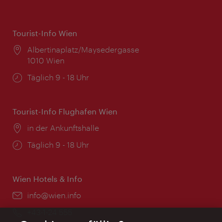
Tourist-Info Wien
Ort:
Albertinaplatz/Maysedergasse
1010 Wien
Öffnungszeiten:
Täglich 9 - 18 Uhr
Tourist-Info Flughafen Wien
Ort:
in der Ankunftshalle
Öffnungszeiten:
Täglich 9 - 18 Uhr
Wien Hotels & Info
Email:
info@wien.info
Telefon:
+43-1-24 555