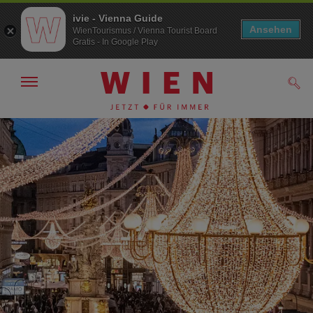
ivie - Vienna Guide
Ansehen
WienTourismus / Vienna Tourist Board
Gratis - In Google Play
Navigation
Such
anzeigen/
ausblenden
Zur
Zum
Navigation
Inhalt