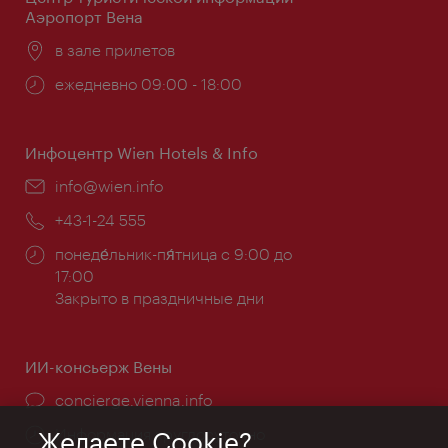
Аэропорт Вена
Расположение:
в зале прилетов
Часы
ежедневно 09:00 - 18:00
работы:
Инфоцентр Wien Hotels & Info
Эл.
info@wien.info
почта:
Телефон:
+43-1-24 555
Часы
понеде́льник-пя́тница с 9:00 до
работы:
17:00
Закрыто в праздничные дни
ИИ-консьерж Вены
concierge.vienna.info
Информация круглосуточно
Желаете Cookie?