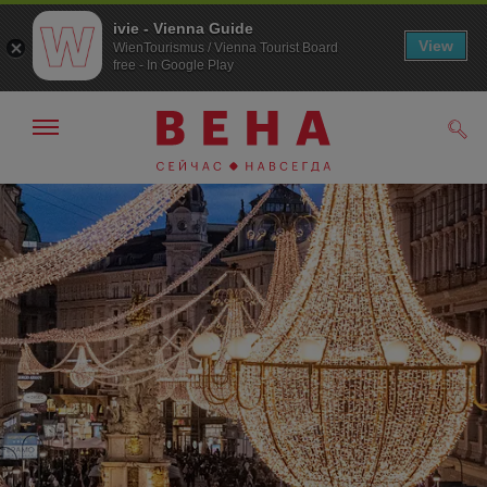
ivie - Vienna Guide
View
WienTourismus / Vienna Tourist Board
free - In Google Play
Показать/
Поис
скрыть
панель
навигации
К
К
навигации
содержанию