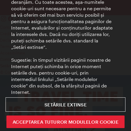
deranjăm. Cu toate acestea, aşa-numitele
cookie-uri sunt necesare pentru a ne permite
să vă oferim cel mai bun serviciu posibil şi
pentru a asigura funcţionalitatea paginilor de
Contact
Internet, evaluărilor şi conţinuturilor adaptate
Credits
la interesele dvs. Dacă nu doriţi utilizarea lor,
Declaraţie privind protecţia datelor
puteţi schimba setările dvs. standard la
Terms of Use
„Setări extinse“.
Accesibilitate
Contact presa
Sugestie: în timpul vizitării paginii noastre de
Internet puteţi schimba în orice moment
Setări module cookie
© Copyright Wien Tourismus
setările dvs. pentru cookie-uri, prin
intermediul linkului „Setările modulelor
cookie“ din subsol, de la sfârşitul paginii de
Internet.
SETĂRILE EXTINSE
ACCEPTAREA TUTUROR MODULELOR COOKIE