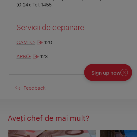
(0-24): Tel. 1455
Servicii de depanare
ÖAMTC:
120
ARBÖ:
123
Sign up now
Închide
Feedback
Feedback
Aveţi chef de mai mult?