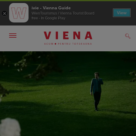
ivie - Vienna Guide
View
WienTourismus / Vienna Tourist Board
free - In Google Play
Arată/ascunde
Căut
navigarea
Către
Către
navigare
texte