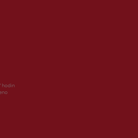
7 hodin
řeno