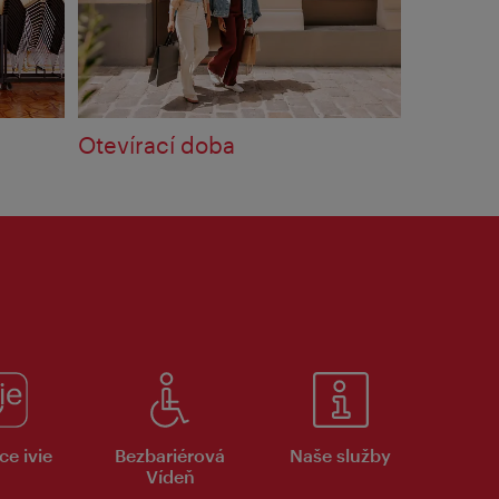
Otevírací doba
ce ivie
Bezbariérová
Naše služby
Vídeň