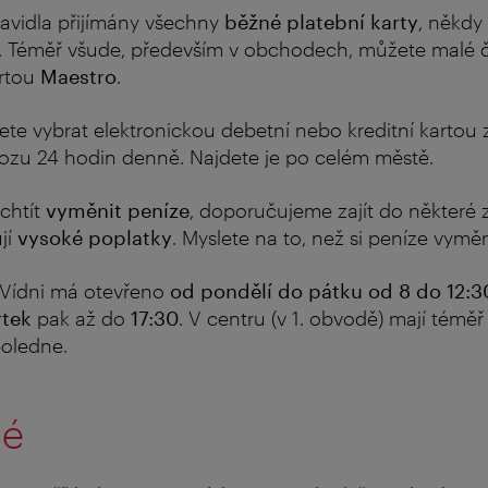
ravidla přijímány všechny
běžné platební karty
, někdy 
. Téměř všude, především v obchodech, můžete malé čá
artou
Maestro
.
ete vybrat elektronickou debetní nebo kreditní kartou
vozu 24 hodin denně. Najdete je po celém městě.
chtít
vyměnit peníze
, doporučujeme zajít do některé 
jí
vysok
é
poplatky
. Myslete na to, než si peníze vyměn
Vídni má otevřeno
od pondělí do pátku od 8 do 12:3
rtek
pak až do
17:30
. V centru (v 1. obvodě) mají témě
poledne.
né