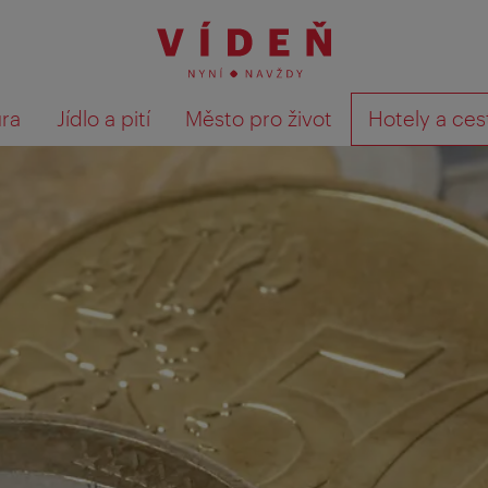
ura
Jídlo a pití
Město pro život
Hotely a ces
Výsledky hledání zobrazit 