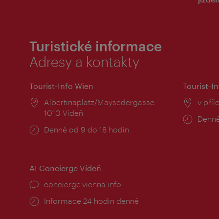
Turistické informace
Adresy a kontakty
Tourist-Info Wien
Tourist-In
Místo:
Albertinaplatz/Maysedergasse
Místo
v příl
1010 Vídeň
Provo
Denně
Provozní
Denně od 9 do 18 hodin
doba:
doba:
AI Concierge Vídeň
concierge.vienna.info
Informace 24 hodin denně