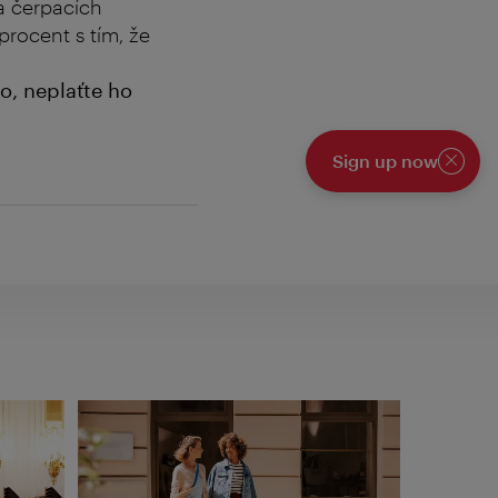
na čerpacích
 procent s tím, že
o, neplaťte ho
Sign up now
Zavřít