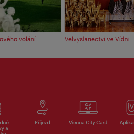
ňového volání
Velvyslanectví ve Vídni
dné
Příjezd
Vienna City Card
Aplika
vy a
nky