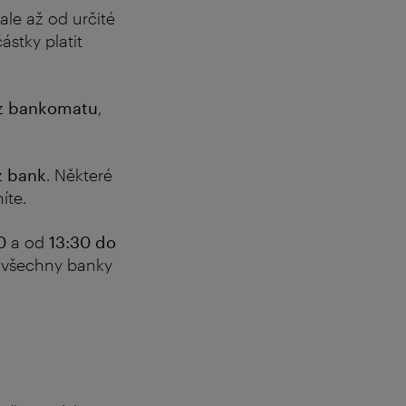
ale až od určité
stky platit
 z
bankomatu
,
z
bank
. Některé
íte.
0
a od
13:30 do
ř všechny banky