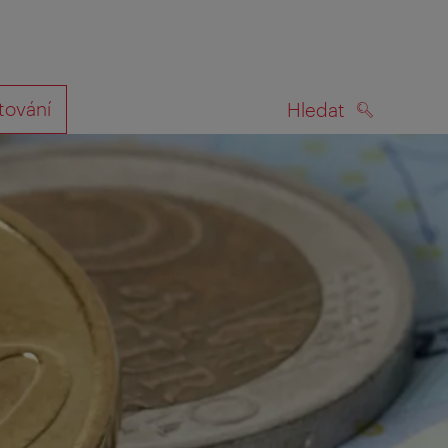
tování
Hledat
HLEDAT
na mapě