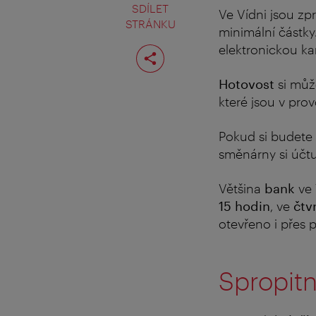
SDÍLET
Ve Vídni jsou zp
STRÁNKU
minimální částky
Rozdělit
elektronickou k
stranu
Hotovost
si můž
které jsou v pro
Pokud si budete 
směnárny si účtu
Většina
bank
ve 
15 hodin
, ve
čtv
otevřeno i přes 
Spropit