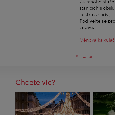
Za mnohé
služb
stanicích s obsl
částka se odvíjí
Podívejte se pr
znovu.
Měnová kalkula
Názor
Názor
Chcete víc?