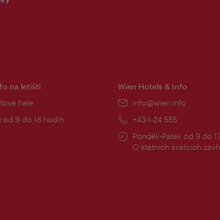
fo na letišti
Wien Hotels & Info
:
etové hale
E-
info@wien.info
mail:
zní
 od 9 do 18 hodin
Telefon:
+43-1-24 555
Provozní
Pondělí-Pátek od 9 do 1
doba:
O státních svátcích zav