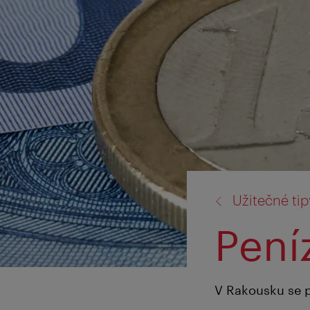
zpět
Užitečné tip
na:
Pení
V Rakousku se p