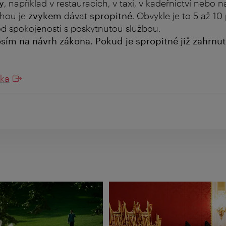
y
, například v restauracích, v taxi, v kadeřnictví nebo 
uhou je
zvykem
dávat
spropitné
. Obvykle je to 5 až 10
 od spokojenosti s poskytnutou službou.
osím na návrh zákona. Pokud je spropitné již zahrnut
čka