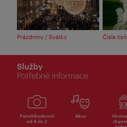
Prázdniny / Svátky
Čísla tís
Služby
Potřebné informace
Pamětihodnosti
Akce
Hroma
od A do Z
dopra
jízde