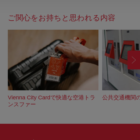
ー
ド
ご関心をお持ちと思われる内容
バ
ッ
ク
進
む
Vienna City Cardで快適な空港トラ
公共交通機関
ンスファー