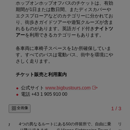
ホップオンホップオフバスのチケットは、有効
期間が1日または数日間、またディスカバーや
エクスプローアなどのカテゴリーに分かれてお
り、街歩きガイドツアーや遊覧クルーズが含ま
れるものがあります。英語ガイド付き
ナイトツ
アー
を利用できるカテゴリーもあります。
各車両に車椅子スペースを1か所確保していま
す。
すべてのバスは電動バス、街中を環境にや
さしく走ります。
チケット販売と利用案内
公式サイト
www.bigbustours.com
電話 +43 1 905 910 00
/
全画像
1
/
3
seeing
4つの異なるルートにある50の停留所で、自由に乗
リング
り降りできます。
–
© Vienna Sightseeing Tours /
ップ