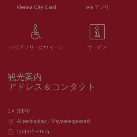
Vienna City Card
ivie アプリ
バリアフリーのウィーン
サービス
観光案内
アドレス＆コンタクト
1区旧市街
場
Albertinaplatz／Maysedergasse角
所：
営
毎日9時〜18時