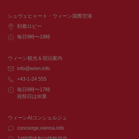
業
時
間：
シュヴェヒャート・ウィーン国際空港
場
到着ロビー
所：
営
毎日9時〜18時
業
時
間：
ウィーン観光＆宿泊案内
E
info@wien.info
メ
電
+43-1-24 555
ー
話
ル：
営
毎日9時〜17時
番
業
祝祭日は休業
号：
時
間：
ウィーンAIコンシェルジュ
concierge.vienna.info
24時間体制の情報提供