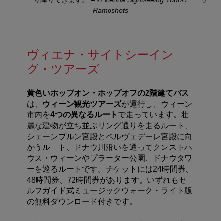
Ramoshots
ヴィエナ・サイトシーイン
グ・ツアーズ
黄色いホップオン・ホップオフの
2
階建てバス
は、
ウィーン観光ツアーズ
が運行し、ウィーン
市内を
4
つの異なるルート
で走っています。
壮
麗な建物が立ち並ぶリング通りを走るルート、
シェーンブルン宮殿とベルヴェデーレ宮殿に向
かうルート、ドナウ川沿いを通ってクンストハ
ウス・ウィーンやプラーター公園、ドナウタワ
ーを巡るルートです。チケットには24時間券、
48時間券、72時間券があります。いずれもセ
ルフガイド式ミュージックウォーク・ライト版
の無料ダウンロード付きです。