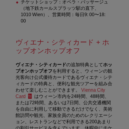
チケットショップ：オペラ・パッサージュ
（地下鉄カールスプラッツ駅の直下、
1010 Wien
）、営業時間：毎日
9: 00
〜
18:
00
ヴィエナ・シティカード + ホ
ップオンホップオフ
ヴィエナ・シティカード
の追加特典として
ホッ
プオンホップオフ
を利用すると、ウィーンの観
光客向け公式優待カードであるヴィエナ・シテ
ィカードの特典と、便利な観光ツアーを組み合
わせて楽しむことができます。
Vienna City
Card
はウィーン市内を
24
時間、
48
時間、
または
72
時間、あるいは
7
日間、公共交通機関
を自由に利用して移動できるだけでなく、美術
館訪問や観光、家族全員のためのレクリエーシ
ョン、レストランなどで利用できる
200
あまり
の割引サービスを含んでいます。休暇中にチケ