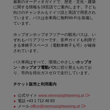
最新のオーディオガイドで、歴史・文化・建築
に関する情報を
19
言語でご案内します。
子ども
向けのチャンネルもドイツ語と英語で用意され
ています。バスは全車両に無料Wi-Fiを装備し
ています。
ホップオンホップオフツアーの観光バスは、い
ずれもバリアフリーです。音声ガイドも利用で
きる車椅子スペース（電動車椅子も可）が確保
されています。
バス車両はすべて、環境にやさしい
ホップオ
ン・ホップオフ電動バス
に切り替えられてお
り、市内を排出ガスゼロで走行しています。
チケット販売と利用案内
公式サイト
www.viennasightseeing.at
電話 +43 1 712 46 83
メール
office@viennasightseeing.at