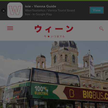
ivie - Vienna Guide
View
WienTourismus / Vienna Tourist Board
free - In Google Play
メ
検
ニ
索
ュ
メ
こ
す
ー
る
ニ
の
の
ュ
ペ
表
ー
ー
示・
非
へ
ジ
表
の
示
ト
ッ
プ
へ