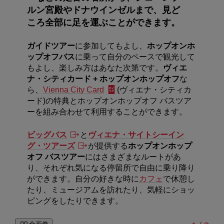
ルン宮殿やドナウインゼルまで、見ど
ころ全部に足を運ぶことができます。
ガイドツアー
に参加してもよし、
ホップオンホ
ップオフバス
に乗って自分のペースで観光して
もよし、楽しみ方はあなた次第です。
ヴィエ
ナ・シティカード + ホップオンホップオフ
な
ら、
Vienna City Card
(ヴィエナ・シティカ
ード)の特典とホップオンホップオフ バスツア
ーを組み合わせて利用することができます。
ビッグバス
と
ヴィエナ・サイトシーイン
グ・ツアーズ
が提供する
ホップオンホップ
オフ バスツアー
にはさまざまなルートがあ
り、それぞれ気になる停留所で自由に乗り降り
ができます。自分の好きな時に
カフェ
で休憩し
たり、ミュージアムを訪れたり、気軽にショッ
ピングをしたりできます。