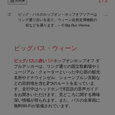
/
全画像
1
/
3
るカテゴ
ビッグ・バスのホップオン・ホップオフツアーは
...
na
リング通り沿いを走り、ウィーン自然史博物館の
前などを通ります...
–
© Big Bus Vienna
ビッグバス・ウィーン
ビッグバス
の
赤い
ホップオンホップオフ ダ
ブルデッカーは、リング通りの国立歌劇場やミ
ュージアム・クォーターといった中心部の観光
名所やドナウインゼル、シェーンブルン宮殿な
どの目的地を含む
2つ
のルートを走っていま
す。
走行中はヘッドホンで
8
言語の音声ガイド
をお聞きいただけます。見どころに関する興味
深い情報が得られます。
また、バスの全車両に
無料Wi-Fiが装備されています。