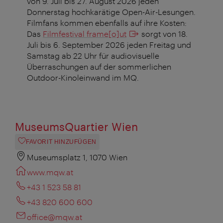
von 9. Juli bis 27. August 2026 jeden
Donnerstag hochkarätige Open-Air-Lesungen.
Filmfans kommen ebenfalls auf ihre Kosten:
Das
Filmfestival frame[o]ut
sorgt von 18.
Juli bis 6. September 2026 jeden Freitag und
Samstag ab 22 Uhr für audiovisuelle
Überraschungen auf der sommerlichen
Outdoor-Kinoleinwand im MQ.
MuseumsQuartier Wien
FAVORIT HINZUFÜGEN
Museumsplatz 1, 1070 Wien
www.mqw.at
+43 1 523 58 81
+43 820 600 600
office@mqw.at