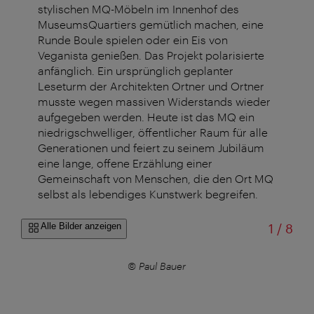
stylischen MQ-Möbeln im Innenhof des
MuseumsQuartiers gemütlich machen, eine
Runde Boule spielen oder ein Eis von
Veganista genießen. Das Projekt polarisierte
anfänglich. Ein ursprünglich geplanter
Leseturm der Architekten Ortner und Ortner
musste wegen massiven Widerstands wieder
aufgegeben werden. Heute ist das MQ ein
niedrigschwelliger, öffentlicher Raum für alle
Generationen und feiert zu seinem Jubiläum
eine lange, offene Erzählung einer
Gemeinschaft von Menschen, die den Ort MQ
selbst als lebendiges Kunstwerk begreifen.
von
Alle Bilder anzeigen
1
/
8
f
–
©
© Paul Bauer