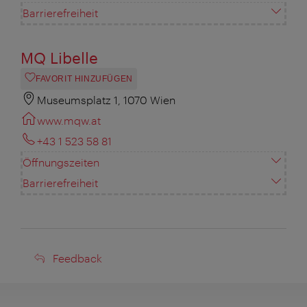
Barrierefreiheit
MQ Libelle
FAVORIT HINZUFÜGEN
Museumsplatz 1, 1070 Wien
www.mqw.at
+43 1 523 58 81
Öffnungszeiten
Barrierefreiheit
Feedback
Feedback