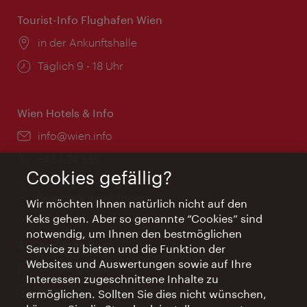
Tourist-Info Flughafen Wien
Ort:
in der Ankunftshalle
Öffnungszeiten:
Täglich 9 - 18 Uhr
Wien Hotels & Info
Email:
info@wien.info
Telefon:
+43-1-24 555
Cookies gefällig?
Öffnungszeiten:
Montag - Freitag 9 – 17 Uhr
Feiertags geschlossen
Wir möchten Ihnen natürlich nicht auf den
Keks gehen. Aber so genannte “Cookies” sind
notwendig, um Ihnen den bestmöglichen
AI Concierge Wien
Service zu bieten und die Funktion der
Websites und Auswertungen sowie auf Ihre
Ort:
concierge.wien.info
Interessen zugeschnittene Inhalte zu
Öffnungszeiten:
Informationen rund um die Uhr
ermöglichen. Sollten Sie dies nicht wünschen,