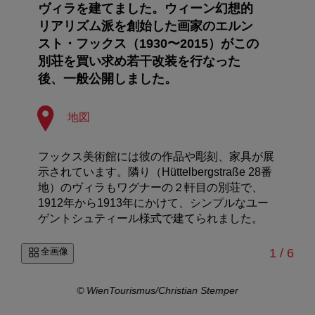
ヴィラを建てました。ウィーン幻想的
リアリズム派を創始した画家のエルン
スト・フックス（1930〜2015）がこの
別荘を買い求め若干改装を行なった
後、一般公開しました。
地図
フックス美術館には彼の作品や彫刻、家具が展
示されています。隣り（Hüttelbergstraße 28番
地）のヴィラもワグナーの２軒目の別荘で、
1912年から1913年にかけて、シンプルなユー
ゲントシュティール様式で建てられました。
/
全画像
1
/
6
© WienTourismus/Christian Stemper