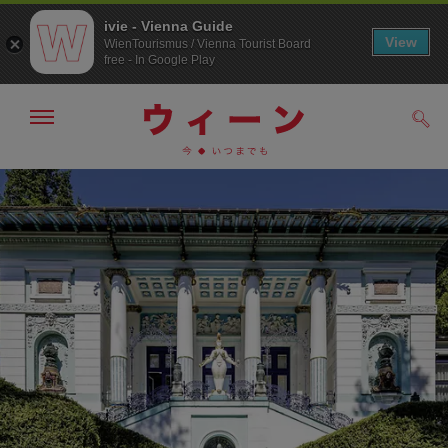
ivie - Vienna Guide
View
WienTourismus / Vienna Tourist Board
free - In Google Play
メ
検
ニ
索
ュ
メ
こ
す
ー
る
ニ
の
の
ュ
ペ
表
ー
ー
示・
非
へ
ジ
表
の
示
ト
ッ
プ
へ