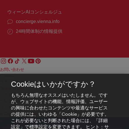
間：
ウィーンAIコンシェルジュ
concierge.vienna.info
24時間体制の情報提供
お問い合わせ
Credits
プライバシーポリシー
Cookieはいかがですか？
Terms of Use
もちろん無理なオススメはいたしません。です
アクセシビリティ
が、ウェブサイトの機能、情報評価、ユーザー
プレス連絡先
の興味に合わせたコンテンツや最適なサービス
クッキーの設定
の提供には、いわゆる「Cookie」が必要です。
© Copyright WienTourismus
これが必要ないと判断された場合には、「詳細
設定」で標準設定を変更できます。 ヒント：サ