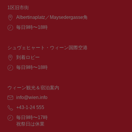
1区旧市街
場
Albertinaplatz／Maysedergasse角
所：
営
毎日9時〜18時
業
時
間：
シュヴェヒャート・ウィーン国際空港
場
到着ロビー
所：
営
毎日9時〜18時
業
時
間：
ウィーン観光＆宿泊案内
E
info@wien.info
メ
電
+43-1-24 555
ー
話
ル：
営
毎日9時〜17時
番
業
祝祭日は休業
号：
時