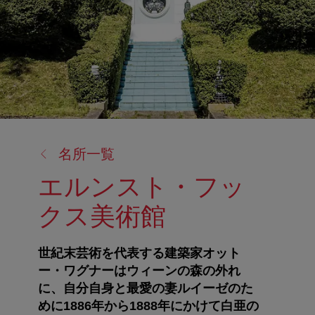
戻
名所一覧
る:
エルンスト・フッ
クス美術館
世紀末芸術を代表する建築家オット
ー・ワグナーはウィーンの森の外れ
に、自分自身と最愛の妻ルイーゼのた
めに1886年から1888年にかけて白亜の