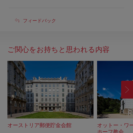
フ
フィードバック
ィ
ー
ド
ご関心をお持ちと思われる内容
バ
ッ
ク
進
む
オーストリア郵便貯金会館
オットー・ワ
ホーフ教会