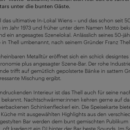
Stars unter die bunten Gäste.
l das ultimative In-Lokal Wiens – und das schon seit 50
 im Jahr 1973 und früher unter dem Namen Motto bekan
d ein angesagtes Szenelokal. Anlässlich seines 50-jä
 in Thell umbenannt, nach seinem Gründer Franz Thell
cheinbaren Metalltür eröffnet sich ein schick designtes
onomie plus angesagter Szene-Bar. Der rohe Industr
de trifft auf gemütlich gepolsterte Bänke in sattem G
eressante Mischung ergibt.
ruckenden Interieur ist das Thell auch für seine nac
 bekannt. Nachtschwärmer:innen kehren gerne auf da
berbackenen Schinkenfleckerl ein. Die Speisekarte biete
n Küche mit ausgewählten Highlights aus den verschi
r gestylten Bar werden dem bunt gemischten Publikum 
rt, oft kredenzt ein DJ hinter der Bar beste Sounds. Im