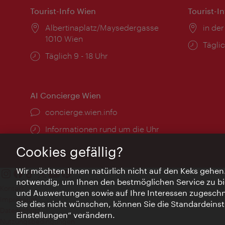
Tourist-Info Wien
Tourist-I
Ort:
Albertinaplatz/Maysedergasse
Ort:
in der
1010 Wien
Öffnu
Täglic
Öffnungszeiten:
Täglich 9 - 18 Uhr
AI Concierge Wien
Ort:
concierge.wien.info
Öffnungszeiten:
Informationen rund um die Uhr
Cookies gefällig?
Wir möchten Ihnen natürlich nicht auf den Keks gehen
notwendig, um Ihnen den bestmöglichen Service zu bi
Kontakt
und Auswertungen sowie auf Ihre Interessen zugeschni
Impressum
Sie dies nicht wünschen, können Sie die Standardeinst
Datenschutz
Einstellungen“ verändern.
Nutzungsbedingungen