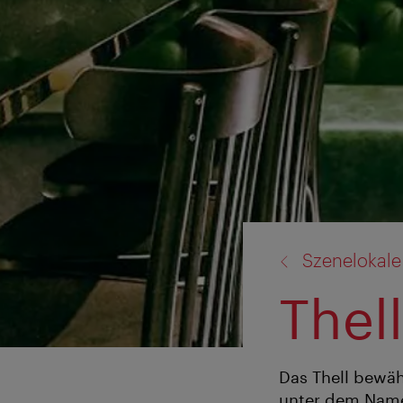
Zurück
Szenelokale
zu:
Thell
Das Thell bewäh
unter dem Namen