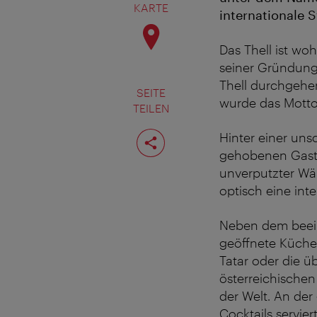
KARTE
internationale 
Das Thell ist woh
seiner Gründung
Thell durchgehen
SEITE
wurde das Motto
TEILEN
Seite
Hinter einer uns
teilen
gehobenen Gastr
unverputzter Wän
optisch eine int
Neben dem beeind
geöffnete Küche
Tatar oder die ü
österreichische
der Welt. An de
Cocktails servie