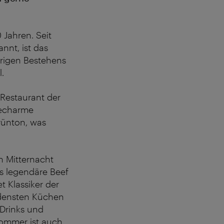
 Jahren. Seit
nt, ist das
hrigen Bestehens
.
 Restaurant der
iecharme
rünton, was
h Mitternacht
s legendäre Beef
t Klassiker der
edensten Küchen
Drinks und
 Sommer ist auch