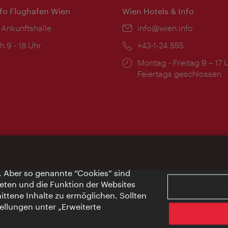
nfo Flughafen Wien
Wien Hotels & Info
 Ankunftshalle
Email:
info@wien.info
ngszeiten:
h 9 - 18 Uhr
Telefon:
+43-1-24 555
Öffnungszeiten:
Montag - Freitag 9 – 17 
Feiertags geschlossen
. Aber so genannte “Cookies” sind
eten und die Funktion der Websites
ttene Inhalte zu ermöglichen. Sollten
ellungen unter „Erweiterte