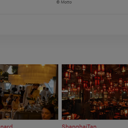
© Motto
rnard
ShanghaiTan