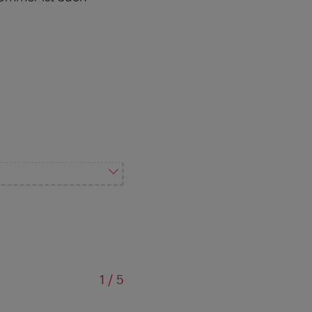
von
1
/
5