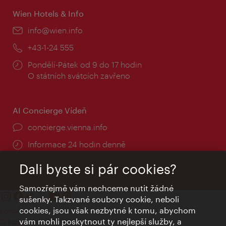
Wien Hotels & Info
E-
info@wien.info
mail:
Telefon:
+43-1-24 555
Provozní
Pondělí-Pátek od 9 do 17 hodin
doba:
O státních svátcích zavřeno
AI Concierge Vídeň
concierge.vienna.info
Informace 24 hodin denně
Dali byste si pár cookies?
Samozřejmě vám nechceme nutit žádné
sušenky. Takzvané soubory cookie, neboli
cookies, jsou však nezbytné k tomu, abychom
Kontakty
vám mohli poskytnout ty nejlepší služby, a
Credits