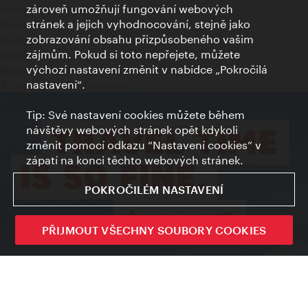
zároveň umožňují fungování webových
Prohlášení o ochraně osobních údajů
stránek a jejich vyhodnocování, stejně jako
Terms of Use
zobrazování obsahu přizpůsobeného vašim
Přístupnost
zájmům. Pokud si toto nepřejete, můžete
Kontakt pro tisk
výchozí nastavení změnit v nabídce „Pokročilá
Nastavení cookies
nastavení“.
© Copyright Wien Tourismus
Tip: Své nastavení cookies můžete během
návštěvy webových stránek opět kdykoli
změnit pomocí odkazu “Nastavení cookies” v
zápatí na konci těchto webových stránek.
POKROČILÉM NASTAVENÍ
PŘIJMOUT VŠECHNY SOUBORY COOKIES