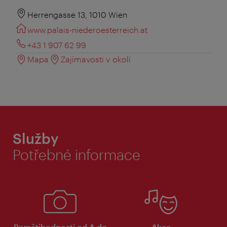
Herrengasse 13, 1010 Wien
www.palais-niederoesterreich.at
+43 1 907 62 99
Mapa
Zajímavosti v okolí
Služby
Potřebné informace
Pamětihodnosti od A do
Akce