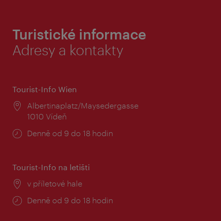
Turistické informace
Adresy a kontakty
Tourist-Info Wien
Místo:
Albertinaplatz/Maysedergasse
1010 Vídeň
Provozní
Denně od 9 do 18 hodin
doba:
Tourist-Info na letišti
Místo:
v příletové hale
Provozní
Denně od 9 do 18 hodin
doba: