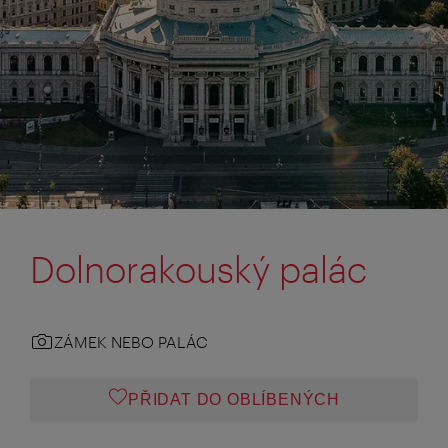
Dolnorakouský palác
ZÁMEK NEBO PALÁC
PŘIDAT DO OBLÍBENÝCH