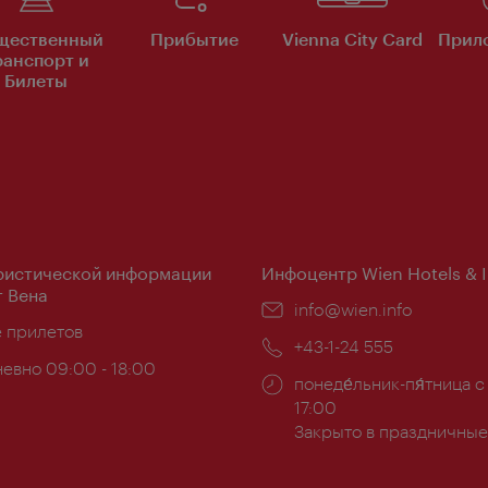
щественный
Прибытие
Vienna City Card
Прило
ранспорт и
Билеты
ристической информации
Инфоцентр Wien Hotels & 
 Вена
Эл.
info@wien.info
ложение:
е прилетов
почта:
Телефон:
+43-1-24 555
евно 09:00 - 18:00
Часы
понеде́льник-пя́тница с
ы:
работы:
17:00
Закрыто в праздничные