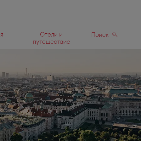
ля
Отели и
Поиск
путешествие
ПОИСК
а карте