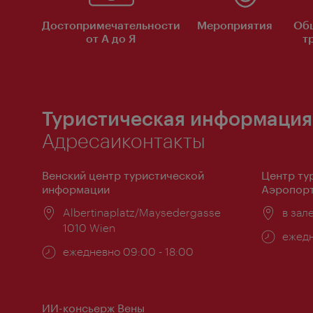
Достопримечательности
Мероприятия
Об
от А до Я
т
Туристическая информация
Адресаиконтакты
Венский центр туристической
Центр ту
информации
Аэропорт
Расположение:
Albertinaplatz/Maysedergasse
Распо
в зал
1010 Wien
Часы
ежедн
Часы
ежедневно 09:00 - 18:00
работ
работы:
ИИ-консьерж Вены