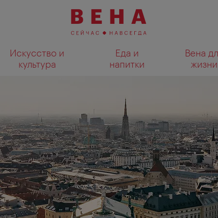
Искусство и
Еда и
Вена д
культура
напитки
жизни
Показать результаты поиска н