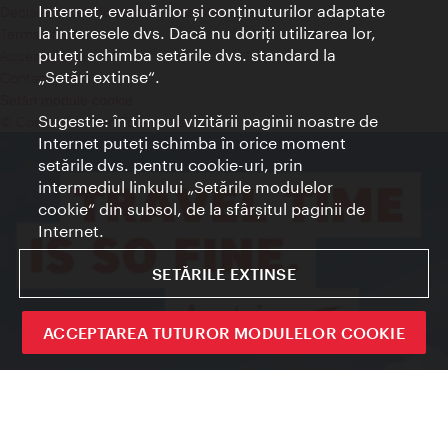
Internet, evaluărilor şi conţinuturilor adaptate
Declaraţie privind protecţia datelor
la interesele dvs. Dacă nu doriţi utilizarea lor,
Terms of Use
puteţi schimba setările dvs. standard la
Accesibilitate
„Setări extinse“.
Contact presa
Setări module cookie
Sugestie: în timpul vizitării paginii noastre de
© Copyright Wien Tourismus
Internet puteţi schimba în orice moment
setările dvs. pentru cookie-uri, prin
intermediul linkului „Setările modulelor
cookie“ din subsol, de la sfârşitul paginii de
Internet.
SETĂRILE EXTINSE
ACCEPTAREA TUTUROR MODULELOR COOKIE