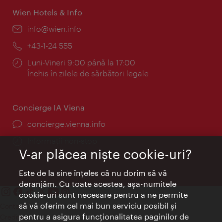
Wien Hotels & Info
E-
info@wien.info
mail:
Telefon:
+43-1-24 555
Program:
Luni-Vineri 9:00 până la 17:00
Închis în zilele de sărbători legale
Concierge IA Viena
concierge.vienna.info
Informații non-stop
V-ar plăcea nişte cookie-uri?
Este de la sine înţeles că nu dorim să vă
deranjăm. Cu toate acestea, aşa-numitele
cookie-uri sunt necesare pentru a ne permite
să vă oferim cel mai bun serviciu posibil şi
Contact
pentru a asigura funcţionalitatea paginilor de
Credits