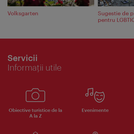
Volksgarten
Sugestie de p
pentru LGBTI
Servicii
Informaţii utile
Obiective turistice de la
Evenimente
A la Z