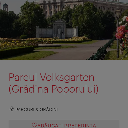
Parcul Volksgarten
(Grădina Poporului)
PARCURI & GRĂDINI
ADĂUGAȚI PREFERINŢA