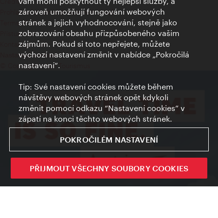
vám mohli poskytnout ty nejlepší služby, a
Credits
zároveň umožňují fungování webových
Prohlášení o ochraně osobních údajů
stránek a jejich vyhodnocování, stejně jako
Terms of Use
zobrazování obsahu přizpůsobeného vašim
Přístupnost
zájmům. Pokud si toto nepřejete, můžete
Kontakt pro tisk
výchozí nastavení změnit v nabídce „Pokročilá
Nastavení cookies
nastavení“.
© Copyright Wien Tourismus
Tip: Své nastavení cookies můžete během
návštěvy webových stránek opět kdykoli
změnit pomocí odkazu “Nastavení cookies” v
zápatí na konci těchto webových stránek.
POKROČILÉM NASTAVENÍ
PŘIJMOUT VŠECHNY SOUBORY COOKIES