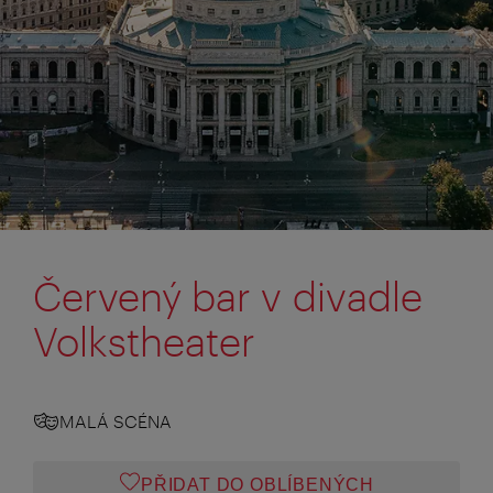
Červený bar v divadle
Volkstheater
MALÁ SCÉNA
PŘIDAT DO OBLÍBENÝCH