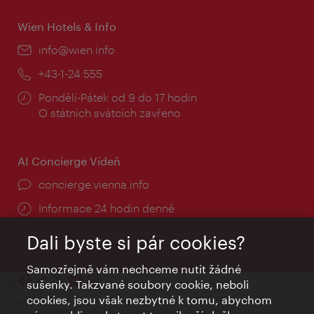
Wien Hotels & Info
E-
info@wien.info
mail:
Telefon:
+43-1-24 555
Provozní
Pondělí-Pátek od 9 do 17 hodin
doba:
O státních svátcích zavřeno
AI Concierge Vídeň
concierge.vienna.info
Informace 24 hodin denně
Dali byste si pár cookies?
Samozřejmě vám nechceme nutit žádné
sušenky. Takzvané soubory cookie, neboli
cookies, jsou však nezbytné k tomu, abychom
Kontakty