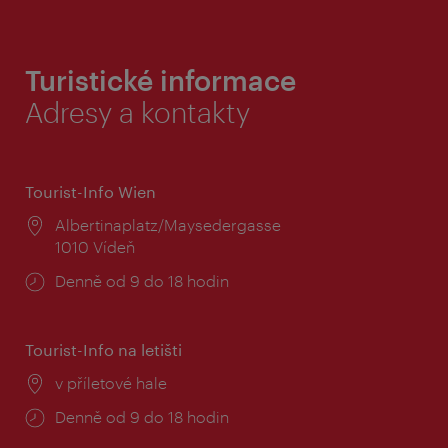
Turistické informace
Adresy a kontakty
Tourist-Info Wien
Místo:
Albertinaplatz/Maysedergasse
1010 Vídeň
Provozní
Denně od 9 do 18 hodin
doba:
Tourist-Info na letišti
Místo:
v příletové hale
Provozní
Denně od 9 do 18 hodin
doba: