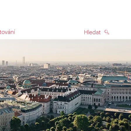
tování
Hledat
HLEDAT
na mapě