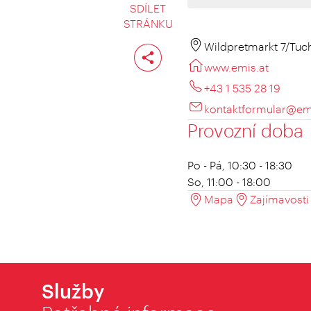
SDÍLET
STRÁNKU
Rozdělit
Wildpretmarkt 7/Tuc
stranu
www.emis.at
+43 1 535 28 19
kontaktformular@em
Provozní doba
Po - Pá, 10:30 - 18:30
So, 11:00 - 18:00
Mapa
Zajímavosti 
Služby