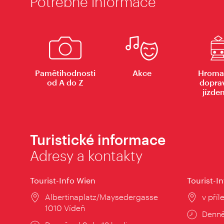
Potřebné informace
Pamětihodnosti
Akce
Hroma
od A do Z
dopra
jízde
Turistické informace
Adresy a kontakty
Tourist-Info Wien
Tourist-In
Místo:
Albertinaplatz/Maysedergasse
Místo
v příl
1010 Vídeň
Provo
Denně