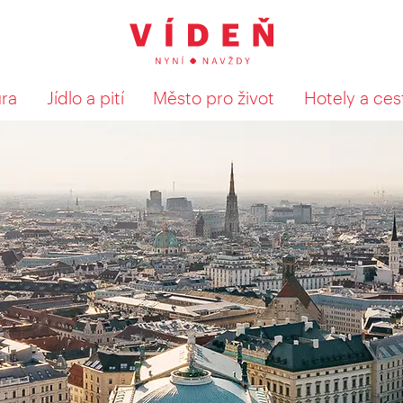
ura
Jídlo a pití
Město pro život
Hotely a ces
Výsledky hledání zobrazit 