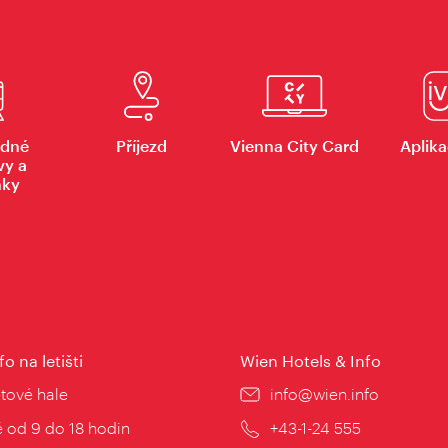
dné
Příjezd
Vienna City Card
Aplika
vy a
nky
fo na letišti
Wien Hotels & Info
:
etové hale
E-
info@wien.info
mail:
zní
 od 9 do 18 hodin
Telefon:
+43-1-24 555