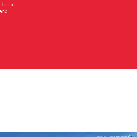
7 hodin
řeno