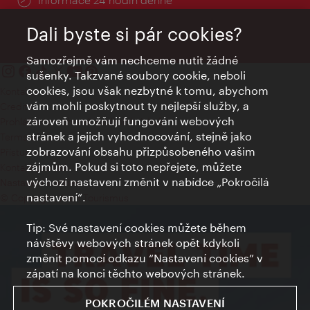
Dali byste si pár cookies?
Samozřejmě vám nechceme nutit žádné
sušenky. Takzvané soubory cookie, neboli
cookies, jsou však nezbytné k tomu, abychom
Kontakty
vám mohli poskytnout ty nejlepší služby, a
Credits
zároveň umožňují fungování webových
Prohlášení o ochraně osobních údajů
stránek a jejich vyhodnocování, stejně jako
Terms of Use
zobrazování obsahu přizpůsobeného vašim
Přístupnost
zájmům. Pokud si toto nepřejete, můžete
Kontakt pro tisk
výchozí nastavení změnit v nabídce „Pokročilá
Nastavení cookies
nastavení“.
© Copyright Wien Tourismus
Tip: Své nastavení cookies můžete během
návštěvy webových stránek opět kdykoli
změnit pomocí odkazu “Nastavení cookies” v
zápatí na konci těchto webových stránek.
POKROČILÉM NASTAVENÍ