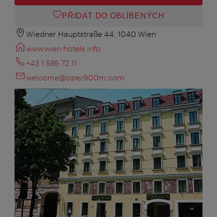
PŘIDAT DO OBLÍBENÝCH
Wiedner Hauptstraße 44, 1040 Wien
www.wien-hotels.info
+43 1 585 72 11
welcome@oper900m.com