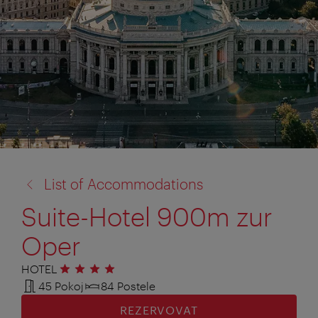
zpět
List of Accommodations
na:
Suite-Hotel 900m zur
Oper
HOTEL
4 hvězdičky
45 Pokoj
84 Postele
REZERVOVAT