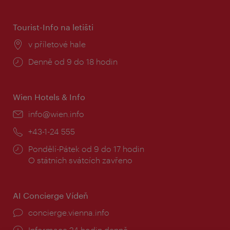
doba:
Tourist-Info na letišti
Místo:
v příletové hale
Provozní
Denně od 9 do 18 hodin
doba:
Wien Hotels & Info
E-
info@wien.info
mail:
Telefon:
+43-1-24 555
Provozní
Pondělí-Pátek od 9 do 17 hodin
doba:
O státních svátcích zavřeno
AI Concierge Vídeň
concierge.vienna.info
Informace 24 hodin denně