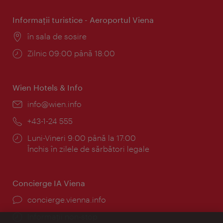
Informaţii turistice - Aeroportul Viena
Locul:
în sala de sosire
Program:
Zilnic 09:00 până 18:00
Wien Hotels & Info
E-
info@wien.info
mail:
Telefon:
+43-1-24 555
Program:
Luni-Vineri 9:00 până la 17:00
Închis în zilele de sărbători legale
Concierge IA Viena
concierge.vienna.info
Informații non-stop