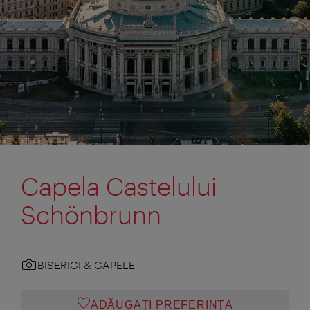
Capela Castelului
Schönbrunn
BISERICI & CAPELE
ADĂUGAȚI PREFERINŢA