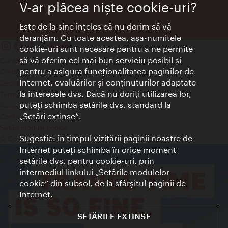
V-ar plăcea nişte cookie-uri?
Este de la sine înţeles că nu dorim să vă
deranjăm. Cu toate acestea, aşa-numitele
cookie-uri sunt necesare pentru a ne permite
să vă oferim cel mai bun serviciu posibil şi
Contact
pentru a asigura funcţionalitatea paginilor de
Credits
Internet, evaluărilor şi conţinuturilor adaptate
Declaraţie privind protecţia datelor
la interesele dvs. Dacă nu doriţi utilizarea lor,
Terms of Use
puteţi schimba setările dvs. standard la
Accesibilitate
„Setări extinse“.
Contact presa
Setări module cookie
Sugestie: în timpul vizitării paginii noastre de
© Copyright Wien Tourismus
Internet puteţi schimba în orice moment
setările dvs. pentru cookie-uri, prin
intermediul linkului „Setările modulelor
cookie“ din subsol, de la sfârşitul paginii de
Internet.
SETĂRILE EXTINSE