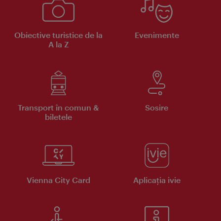
Obiective turistice de la
Evenimente
A la Z
Transport în comun &
Sosire
biletele
Vienna City Card
Aplicaţia ivie