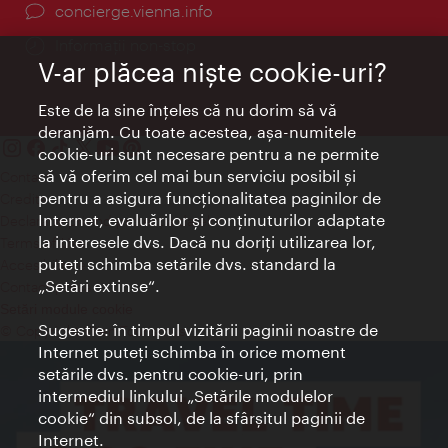
concierge.vienna.info
Informații non-stop
V-ar plăcea nişte cookie-uri?
Este de la sine înţeles că nu dorim să vă
deranjăm. Cu toate acestea, aşa-numitele
cookie-uri sunt necesare pentru a ne permite
să vă oferim cel mai bun serviciu posibil şi
Contact
pentru a asigura funcţionalitatea paginilor de
Credits
Internet, evaluărilor şi conţinuturilor adaptate
Declaraţie privind protecţia datelor
la interesele dvs. Dacă nu doriţi utilizarea lor,
Terms of Use
puteţi schimba setările dvs. standard la
Accesibilitate
„Setări extinse“.
Contact presa
Setări module cookie
Sugestie: în timpul vizitării paginii noastre de
© Copyright Wien Tourismus
Internet puteţi schimba în orice moment
setările dvs. pentru cookie-uri, prin
intermediul linkului „Setările modulelor
cookie“ din subsol, de la sfârşitul paginii de
Internet.