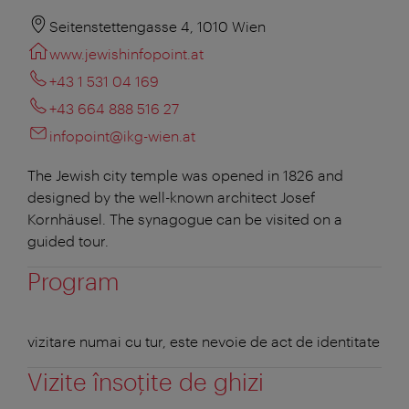
Seitenstettengasse 4, 1010 Wien
www.jewishinfopoint.at
+43 1 531 04 169
+43 664 888 516 27
infopoint@ikg-wien.at
The Jewish city temple was opened in 1826 and
designed by the well-known architect Josef
Kornhäusel. The synagogue can be visited on a
guided tour.
Program
vizitare numai cu tur, este nevoie de act de identitate
Vizite însoţite de ghizi