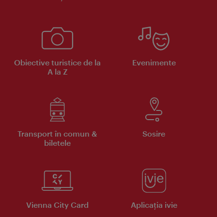
Obiective turistice de la
Evenimente
A la Z
Transport în comun &
Sosire
biletele
Vienna City Card
Aplicaţia ivie