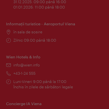
31.12.2025: 09:00 până 16:00
01.01.2026: 11:00 până 18:00
Informaţii turistice - Aeroportul Viena
Locul:
în sala de sosire
Program:
Zilnic 09:00 până 18:00
Wien Hotels & Info
E-
info@wien.info
mail:
Telefon:
+43-1-24 555
Program:
Luni-Vineri 9:00 până la 17:00
Închis în zilele de sărbători legale
Concierge IA Viena