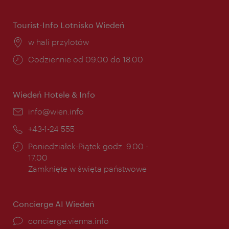
otwarcia:
Tourist-Info Lotnisko Wiedeń
Miejsce:
w hali przylotów
Godziny
Codziennie od 09.00 do 18.00
otwarcia:
Wiedeń Hotele & Info
E-
info@wien.info
mail:
Telefon:
+43-1-24 555
Godziny
Poniedziałek-Piątek godz. 9.00 -
otwarcia:
17.00
Zamknięte w święta państwowe
Concierge AI Wiedeń
concierge.vienna.info