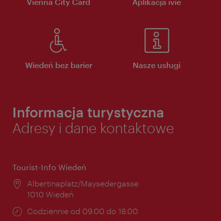
Vienna City Card
Aplikacja ivie
Wiedeń bez barier
Nasze usługi
Informacja turystyczna
Adresy i dane kontaktowe
Tourist-Info Wiedeń
Miejsce:
Albertinaplatz/Maysedergasse
1010 Wiedeń
Godziny
Codziennie od 09.00 do 18.00