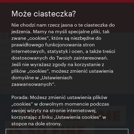
Informacje przez całą dobę
Może ciasteczka?
Nie chodzi nam rzecz jasna o te ciasteczka do
jedzenia. Mamy na myśli specjalne pliki, tak
zwane „cookies”, które są niezbędne do
prawidłowego funkcjonowania stron
Kontakt
internetowych, statystyk i ocen, a także treści
Credits
dostosowanych do Twoich zainteresowań.
Zgoda na przetwarzanie danych osobowych
Jeśli nie wyrażasz zgody na korzystanie z
Terms of Use
plików „cookies”, możesz zmienić ustawienia
Dostępność
domyślne w „Ustawieniach
Kontakt prasowy
zaawansowanych”.
Ustawienia cookies
© Copyright Wien Tourismus
Porada: Możesz zmienić ustawienia plików
„cookies” w dowolnym momencie podczas
swojej wizyty na stronie internetowej,
korzystając z linku „Ustawienia cookies” w
stopce na dole strony.