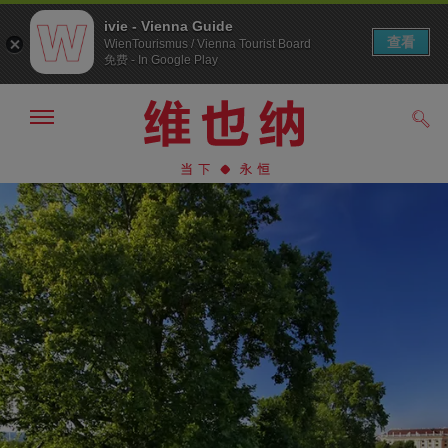
ivie - Vienna Guide
查看
WienTourismus / Vienna Tourist Board
免费 - In Google Play
显
搜
示/
索
隐
前
前
藏
往
往
导
导
内
航
航
容