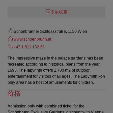
添加收藏
Schönbrunner Schlossstraße, 1130 Wien
www.schoenbrunn.at
+43 1 811 132 39
The impressive maze in the palace gardens has been
recreated according to historical plans from the year
1698. The labyrinth offers 2,700 m2 of outdoor
entertainment for visitors of all ages. The Labyrinthikon
play area has a host of amusements for children.
价格
Admission only with combined ticket for the
Schönbrunn Exclusive Gardens: discount with Vienna