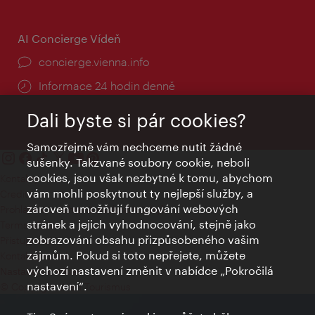
AI Concierge Vídeň
concierge.vienna.info
Informace 24 hodin denně
Dali byste si pár cookies?
Samozřejmě vám nechceme nutit žádné
sušenky. Takzvané soubory cookie, neboli
cookies, jsou však nezbytné k tomu, abychom
Kontakty
vám mohli poskytnout ty nejlepší služby, a
Credits
zároveň umožňují fungování webových
Prohlášení o ochraně osobních údajů
stránek a jejich vyhodnocování, stejně jako
Terms of Use
zobrazování obsahu přizpůsobeného vašim
Přístupnost
zájmům. Pokud si toto nepřejete, můžete
Kontakt pro tisk
výchozí nastavení změnit v nabídce „Pokročilá
Nastavení cookies
nastavení“.
© Copyright Wien Tourismus