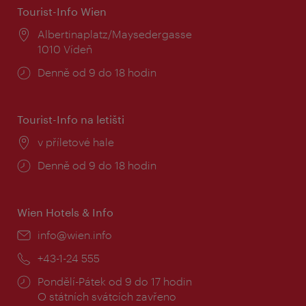
Tourist-Info Wien
Místo:
Albertinaplatz/Maysedergasse
1010 Vídeň
Provozní
Denně od 9 do 18 hodin
doba:
Tourist-Info na letišti
Místo:
v příletové hale
Provozní
Denně od 9 do 18 hodin
doba:
Wien Hotels & Info
E-
info@wien.info
mail:
Telefon:
+43-1-24 555
Provozní
Pondělí-Pátek od 9 do 17 hodin
doba:
O státních svátcích zavřeno