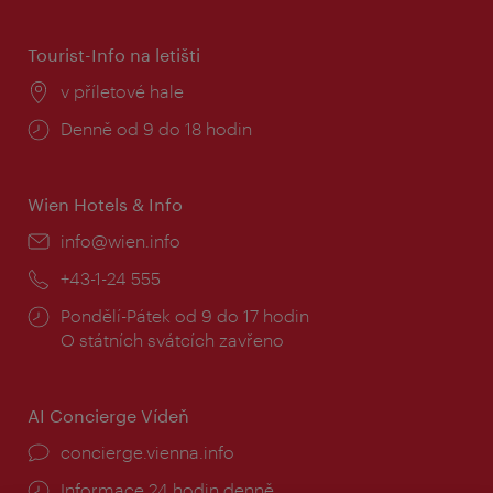
doba:
Tourist-Info na letišti
Místo:
v příletové hale
Provozní
Denně od 9 do 18 hodin
doba:
Wien Hotels & Info
E-
info@wien.info
mail:
Telefon:
+43-1-24 555
Provozní
Pondělí-Pátek od 9 do 17 hodin
doba:
O státních svátcích zavřeno
AI Concierge Vídeň
concierge.vienna.info
Informace 24 hodin denně