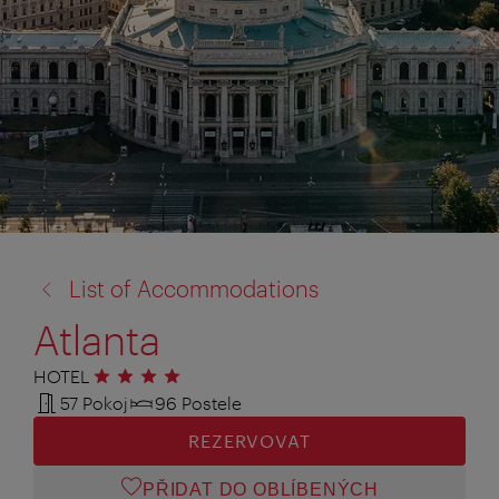
zpět
List of Accommodations
na:
Atlanta
HOTEL
4 hvězdičky
57 Pokoj
96 Postele
REZERVOVAT
PŘIDAT DO OBLÍBENÝCH