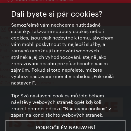
Dali byste si pár cookies?
Samozřejmě vám nechceme nutit žádné
sušenky. Takzvané soubory cookie, neboli
cookies, jsou však nezbytné k tomu, abychom
Kontakty
vám mohli poskytnout ty nejlepší služby, a
Credits
zároveň umožňují fungování webových
Prohlášení o ochraně osobních údajů
stránek a jejich vyhodnocování, stejně jako
Terms of Use
zobrazování obsahu přizpůsobeného vašim
Přístupnost
zájmům. Pokud si toto nepřejete, můžete
Kontakt pro tisk
výchozí nastavení změnit v nabídce „Pokročilá
Nastavení cookies
nastavení“.
© Copyright Wien Tourismus
Tip: Své nastavení cookies můžete během
návštěvy webových stránek opět kdykoli
změnit pomocí odkazu “Nastavení cookies” v
zápatí na konci těchto webových stránek.
POKROČILÉM NASTAVENÍ