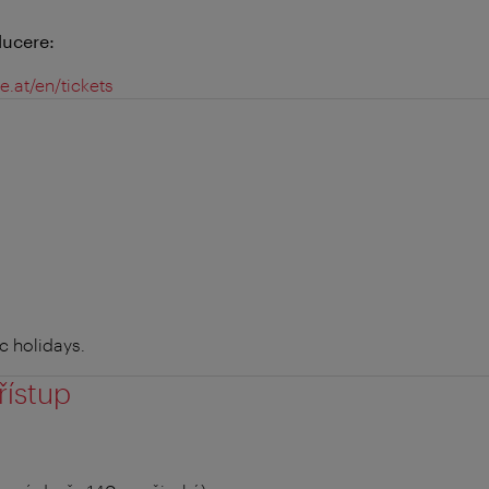
ucere:
e.at/en/tickets
 holidays.
řístup