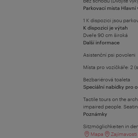
bez schodů (Dvojité výk
Parkovací místa Hlavní
1 K dispozici jsou parko
K dispozici je výtah
Dveře 90 cm široká
Další informace
Asistenční psi povoleni
Místa pro vozíčkáře: 2 (
Bezbariérová toaleta
Speciální nabídky pro
Tactile tours on the arch
impaired people. Seating
Poznámky
Sitzmöglichkeiten in de
Mapa
Zajímavosti 