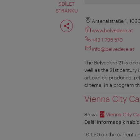
SDÍLET
STRÁNKU
Rozdělit
Arsenalstraße 1, 103
stranu
www.belvedere.at
+43 1 795 570
info@belvedere.at
The Belvedere 21 is one
well as the 21st century 
art can be produced, ref
cinema, in a program th
Vienna City Ca
Sleva
Vienna City Ca
Další informace k nabíd
-€ 1,50 on the current en