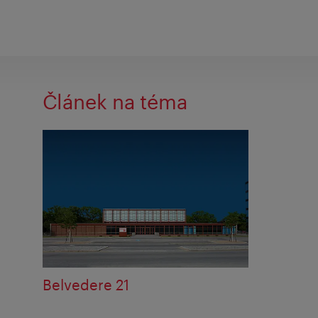
Článek na téma
Belvedere 21