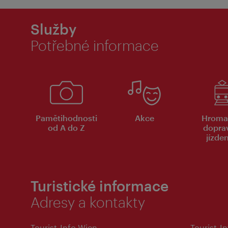
Služby
Potřebné informace
Pamětihodnosti
Akce
Hroma
od A do Z
dopra
jízde
Turistické informace
Adresy a kontakty
Tourist-Info Wien
Tourist-In