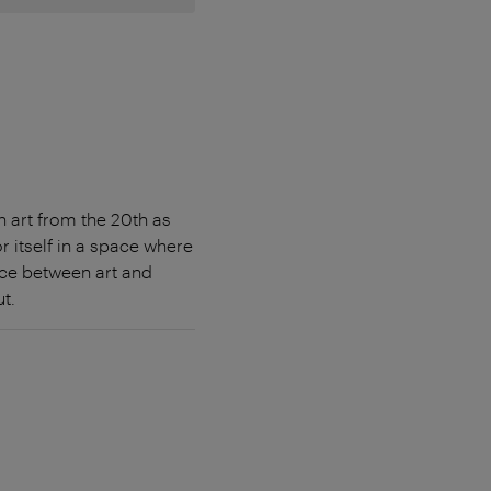
 art from the 20th as
r itself in a space where
ace between art and
t.