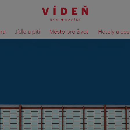
ura
Jídlo a pití
Město pro život
Hotely a ces
Výsledky hledání zobrazit 