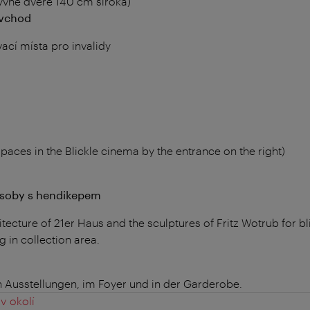
yvné dveře 140 cm široká)
 vchod
vací místa pro invalidy
spaces in the Blickle cinema by the entrance on the right)
 osoby s hendikepem
itecture of 21er Haus and the sculptures of Fritz Wotrub for bl
 in collection area.
n Ausstellungen, im Foyer und in der Garderobe.
v okolí