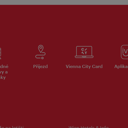
dné
Příjezd
Vienna City Card
Aplika
vy a
nky
fo na letišti
Wien Hotels & Info