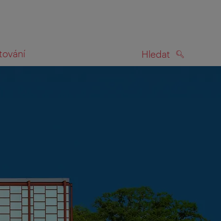
tování
Hledat
HLEDAT
na mapě