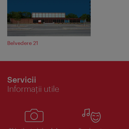
Belvedere 21
Servicii
Informaţii utile