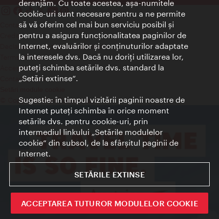
deranjăm. Cu toate acestea, aşa-numitele
cookie-uri sunt necesare pentru a ne permite
să vă oferim cel mai bun serviciu posibil şi
Contact
pentru a asigura funcţionalitatea paginilor de
Credits
Internet, evaluărilor şi conţinuturilor adaptate
Declaraţie privind protecţia datelor
la interesele dvs. Dacă nu doriţi utilizarea lor,
Terms of Use
puteţi schimba setările dvs. standard la
Accesibilitate
„Setări extinse“.
Contact presa
Setări module cookie
Sugestie: în timpul vizitării paginii noastre de
© Copyright Wien Tourismus
Internet puteţi schimba în orice moment
setările dvs. pentru cookie-uri, prin
intermediul linkului „Setările modulelor
cookie“ din subsol, de la sfârşitul paginii de
Internet.
SETĂRILE EXTINSE
ACCEPTAREA TUTUROR MODULELOR COOKIE