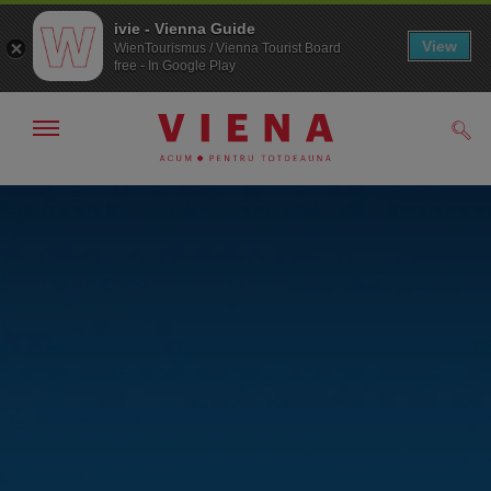
ivie - Vienna Guide
View
WienTourismus / Vienna Tourist Board
free - In Google Play
Arată/ascunde
Căut
navigarea
Către
Către
navigare
texte