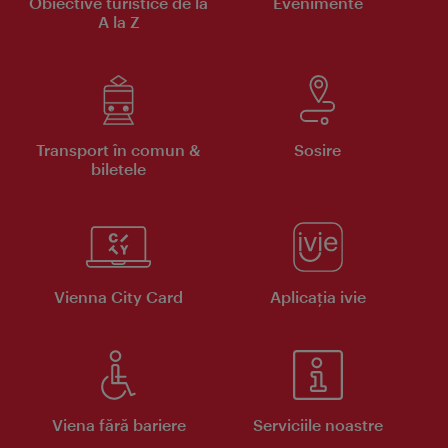
Obiective turistice de la
Evenimente
A la Z
Transport în comun &
Sosire
biletele
Vienna City Card
Aplicaţia ivie
Viena fără bariere
Serviciile noastre