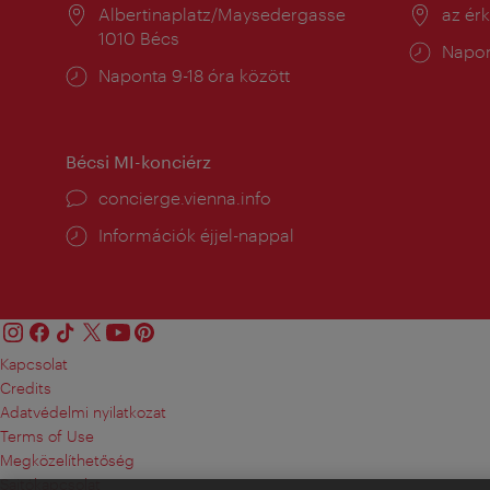
Helyszín:
Albertinaplatz/Maysedergasse
Helysz
az ér
1010 Bécs
Nyitv
Napon
Nyitva
Naponta 9-18 óra között
tartás
tartás:
Bécsi MI-konciérz
concierge.vienna.info
Információk éjjel-nappal
Kapcsolat
Credits
Adatvédelmi nyilatkozat
Terms of Use
Megközelíthetőség
Sajtókapcsolat