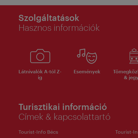
Szolgáltatások
Hasznos információk
Látnivalók A-tól Z-
Események
Tömegköz
ig
& jeg
Turisztikai információ
Címek & kapcsolattartó
Tourist-Info Bécs
Tourist-I