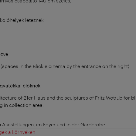
rnyas csapóajtó 140 cm széles)
kolóhelyek léteznek
ezve
(spaces in the Blickle cinema by the entrance on the right)
ogyatékkal élőknek
itecture of 21er Haus and the sculptures of Fritz Wotrub for bl
 in collection area.
n Ausstellungen, im Foyer und in der Garderobe.
gek a környéken