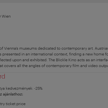
0 Wien
 of Vienna’s museums dedicated to contemporary art. Austrian
is presented in an international context, finding a new home fo
lected upon and exhibited. The Blickle Kino acts as an interf
at covers all the angles of contemporary film and video outpu
rd
tya kedvezmények
: -25%
z ajánlathoz:
try ticket price