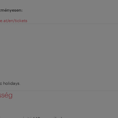
ezményesen:
e.at/en/tickets
 holidays.
sség