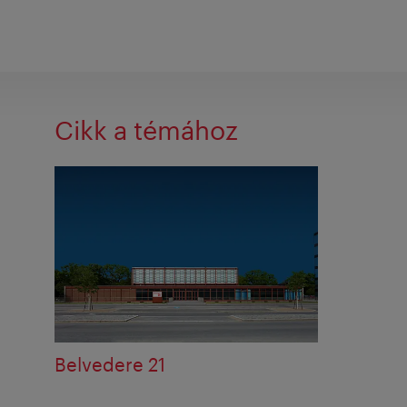
Cikk a témához
Belvedere 21