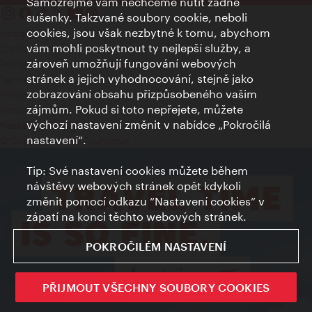
Samozřejmě vám nechceme nutit žádné
sušenky. Takzvané soubory cookie, neboli
cookies, jsou však nezbytné k tomu, abychom
Kontakty
vám mohli poskytnout ty nejlepší služby, a
Credits
zároveň umožňují fungování webových
Prohlášení o ochraně osobních údajů
stránek a jejich vyhodnocování, stejně jako
Terms of Use
zobrazování obsahu přizpůsobeného vašim
Přístupnost
zájmům. Pokud si toto nepřejete, můžete
Kontakt pro tisk
výchozí nastavení změnit v nabídce „Pokročilá
Nastavení cookies
nastavení“.
© Copyright Wien Tourismus
Tip: Své nastavení cookies můžete během
návštěvy webových stránek opět kdykoli
změnit pomocí odkazu “Nastavení cookies” v
zápatí na konci těchto webových stránek.
POKROČILÉM NASTAVENÍ
PŘIJMOUT VŠECHNY SOUBORY COOKIES