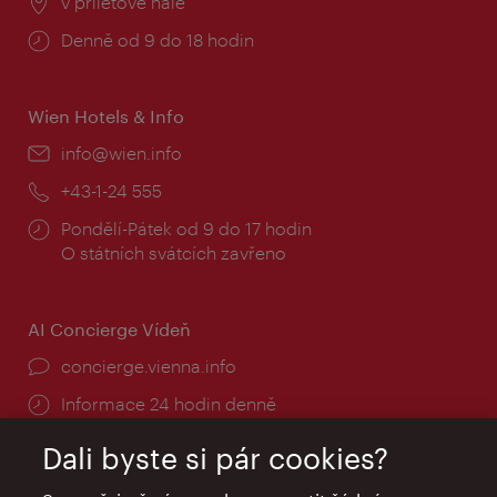
Místo:
v příletové hale
Provozní
Denně od 9 do 18 hodin
doba:
Wien Hotels & Info
E-
info@wien.info
mail:
Telefon:
+43-1-24 555
Provozní
Pondělí-Pátek od 9 do 17 hodin
doba:
O státních svátcích zavřeno
AI Concierge Vídeň
concierge.vienna.info
Informace 24 hodin denně
Dali byste si pár cookies?