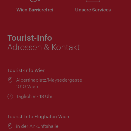
Wien Barrierefrei
Unsere Services
Tourist-Info
Adressen & Kontakt
Tourist-Info Wien
Ort:
Albertinaplatz/Maysedergasse
1010 Wien
Öffnungszeiten:
Täglich 9 - 18 Uhr
Tourist-Info Flughafen Wien
Ort:
in der Ankunftshalle