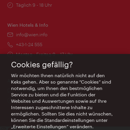
Öffnungszeiten:
Täglich 9 - 18 Uhr
Wien Hotels & Info
Email:
info@wien.info
Telefon:
+43-1-24 555
Öffnungszeiten:
Montag - Freitag 9 – 17 Uhr
Feiertags geschlossen
Cookies gefällig?
Wir möchten Ihnen natürlich nicht auf den
AI Concierge Wien
Keks gehen. Aber so genannte “Cookies” sind
notwendig, um Ihnen den bestmöglichen
Ort:
concierge.wien.info
Service zu bieten und die Funktion der
Öffnungszeiten:
Informationen rund um die Uhr
Websites und Auswertungen sowie auf Ihre
Interessen zugeschnittene Inhalte zu
ermöglichen. Sollten Sie dies nicht wünschen,
können Sie die Standardeinstellungen unter
„Erweiterte Einstellungen“ verändern.