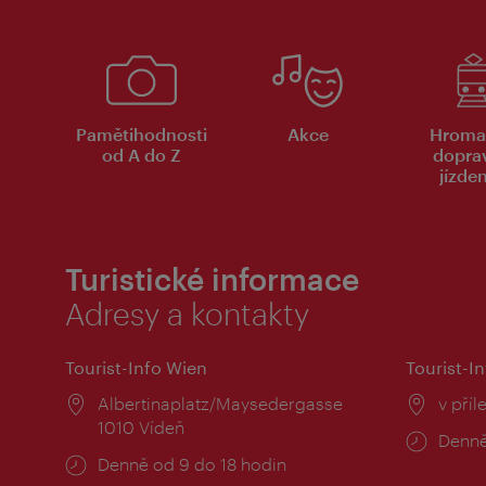
Pamětihodnosti
Akce
Hroma
od A do Z
dopra
jízde
Turistické informace
Adresy a kontakty
Tourist-Info Wien
Tourist-In
Místo:
Albertinaplatz/Maysedergasse
Místo
v příl
1010 Vídeň
Provo
Denně
Provozní
Denně od 9 do 18 hodin
doba: