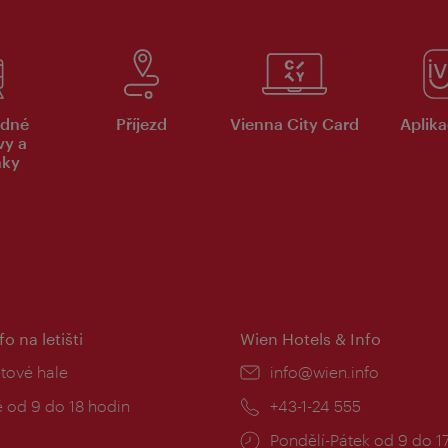
dné
Příjezd
Vienna City Card
Aplika
vy a
nky
fo na letišti
Wien Hotels & Info
:
etové hale
E-
info@wien.info
mail:
zní
 od 9 do 18 hodin
Telefon:
+43-1-24 555
Provozní
Pondělí-Pátek od 9 do 1