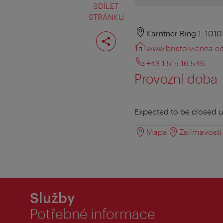
SDÍLET
STRÁNKU
Rozdělit
Kärntner Ring 1, 101
stranu
www.bristolvienna.
+43 1 515 16 546
Provozní doba
Expected to be closed u
Mapa
Zajímavosti 
Služby
Potřebné informace