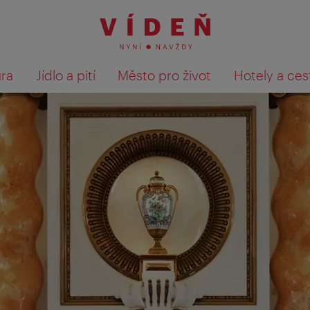
ura
Jídlo a pití
Město pro život
Hotely a ces
Výsledky hledání zobrazit 