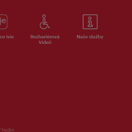
ce ivie
Bezbariérová
Naše služby
Vídeň
7 hodin