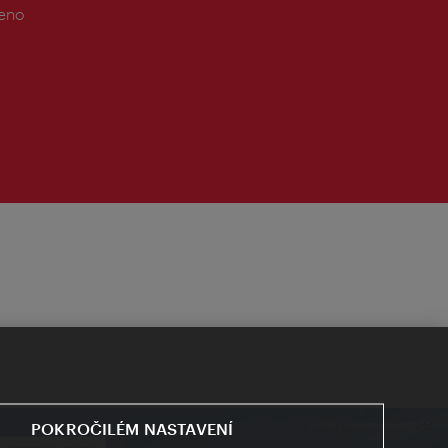
řeno
POKROČILÉM NASTAVENÍ