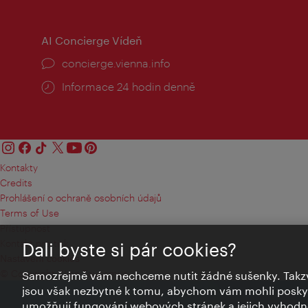
doba:
AI Concierge Vídeň
concierge.vienna.info
Informace 24 hodin denně
Kontakty
Credits
Prohlášení o ochraně osobních údajů
Terms of Use
Přístupnost
Kontakt pro tisk
Dali byste si pár cookies?
Nastavení cookies
© Copyright Wien Tourismus
Samozřejmě vám nechceme nutit žádné sušenky. Takzv
jsou však nezbytné k tomu, abychom vám mohli poskytn
umožňují fungování webových stránek a jejich vyhodno