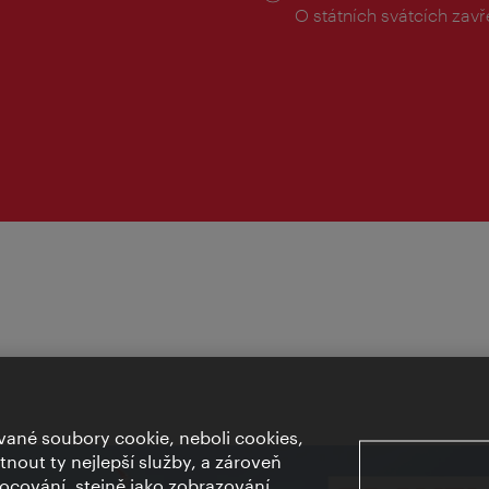
doba:
O státních svátcích zav
ané soubory cookie, neboli cookies,
out ty nejlepší služby, a zároveň
cování, stejně jako zobrazování