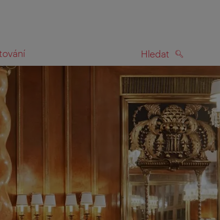
tování
Hledat
HLEDAT
na mapě