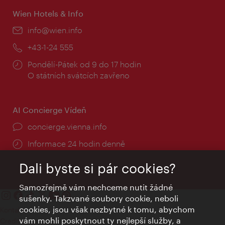
Wien Hotels & Info
E-
info@wien.info
mail:
Telefon:
+43-1-24 555
Provozní
Pondělí-Pátek od 9 do 17 hodin
doba:
O státních svátcích zavřeno
AI Concierge Vídeň
concierge.vienna.info
Informace 24 hodin denně
Dali byste si pár cookies?
Samozřejmě vám nechceme nutit žádné
sušenky. Takzvané soubory cookie, neboli
cookies, jsou však nezbytné k tomu, abychom
Kontakty
vám mohli poskytnout ty nejlepší služby, a
Credits