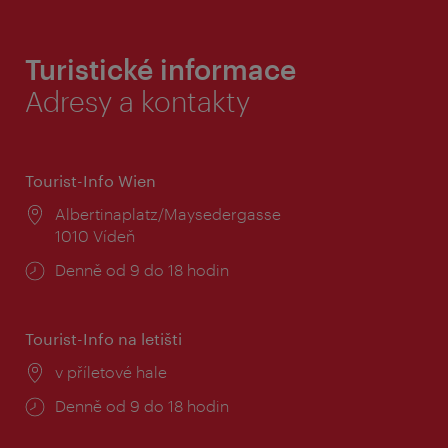
Turistické informace
Adresy a kontakty
Tourist-Info Wien
Místo:
Albertinaplatz/Maysedergasse
1010 Vídeň
Provozní
Denně od 9 do 18 hodin
doba:
Tourist-Info na letišti
Místo:
v příletové hale
Provozní
Denně od 9 do 18 hodin
doba: