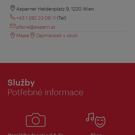
Asperner Heldenplatz 9, 1220 Wien
+43 1 282 23 06 11
(Tel)
pfarre@aspern.at
Mapa
Zajímavosti v okolí
Služby
Potřebné informace
Pamětihodnosti od A do
Akce