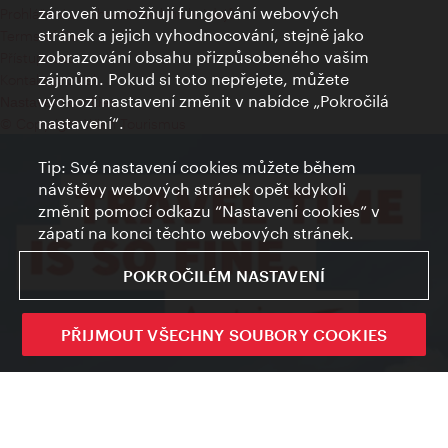
zároveň umožňují fungování webových
Prohlášení o ochraně osobních údajů
stránek a jejich vyhodnocování, stejně jako
Terms of Use
zobrazování obsahu přizpůsobeného vašim
Přístupnost
zájmům. Pokud si toto nepřejete, můžete
Kontakt pro tisk
výchozí nastavení změnit v nabídce „Pokročilá
Nastavení cookies
nastavení“.
© Copyright Wien Tourismus
Tip: Své nastavení cookies můžete během
návštěvy webových stránek opět kdykoli
změnit pomocí odkazu “Nastavení cookies” v
zápatí na konci těchto webových stránek.
POKROČILÉM NASTAVENÍ
PŘIJMOUT VŠECHNY SOUBORY COOKIES