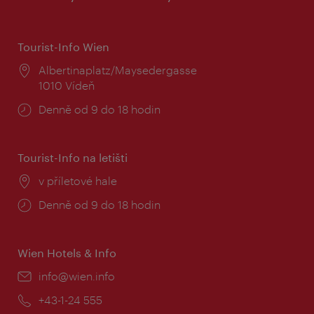
Tourist-Info Wien
Místo:
Albertinaplatz/Maysedergasse
1010 Vídeň
Provozní
Denně od 9 do 18 hodin
doba:
Tourist-Info na letišti
Místo:
v příletové hale
Provozní
Denně od 9 do 18 hodin
doba:
Wien Hotels & Info
E-
info@wien.info
mail:
Telefon:
+43-1-24 555