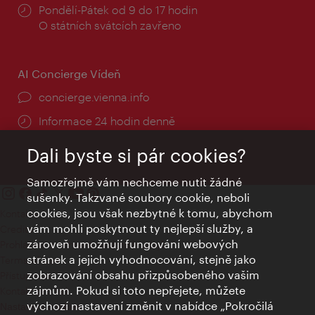
Provozní
Pondělí-Pátek od 9 do 17 hodin
doba:
O státních svátcích zavřeno
AI Concierge Vídeň
concierge.vienna.info
Informace 24 hodin denně
Dali byste si pár cookies?
Samozřejmě vám nechceme nutit žádné
sušenky. Takzvané soubory cookie, neboli
cookies, jsou však nezbytné k tomu, abychom
Kontakty
vám mohli poskytnout ty nejlepší služby, a
Credits
zároveň umožňují fungování webových
Prohlášení o ochraně osobních údajů
stránek a jejich vyhodnocování, stejně jako
Terms of Use
zobrazování obsahu přizpůsobeného vašim
Přístupnost
zájmům. Pokud si toto nepřejete, můžete
Kontakt pro tisk
výchozí nastavení změnit v nabídce „Pokročilá
Nastavení cookies