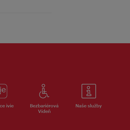
ce ivie
Bezbariérová
Naše služby
Vídeň