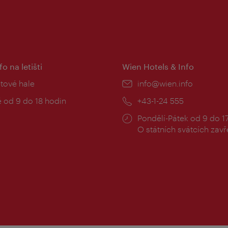
fo na letišti
Wien Hotels & Info
:
etové hale
E-
info@wien.info
mail:
zní
 od 9 do 18 hodin
Telefon:
+43-1-24 555
Provozní
Pondělí-Pátek od 9 do 1
doba:
O státních svátcích zav