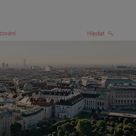
tování
Hledat
HLEDAT
na mapě