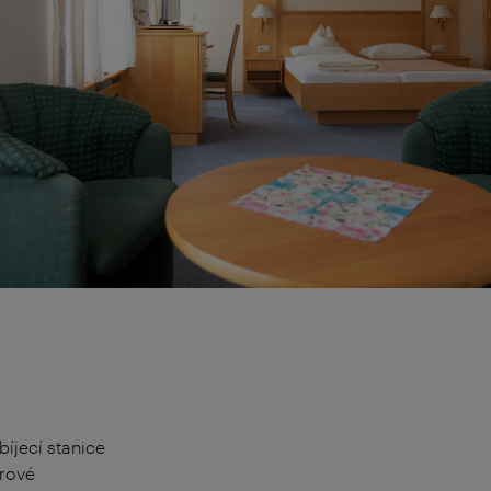
bíjecí stanice
rové