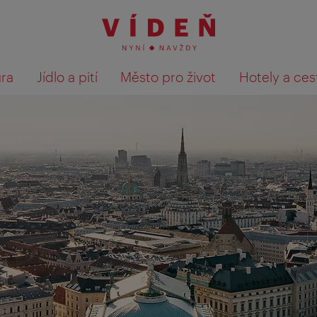
ura
Jídlo a pití
Město pro život
Hotely a ces
Výsledky hledání zobrazit 