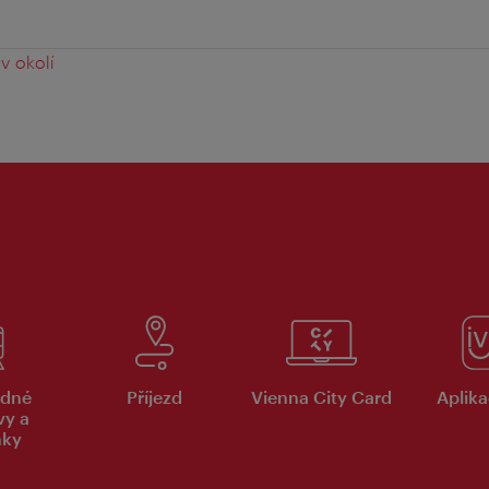
v okolí
dné
Příjezd
Vienna City Card
Aplika
vy a
nky