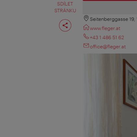
SDÍLET
STRÁNKU
Seitenberggasse 19,
Rozdělit
stranu
www.fleger.at
+43 1 486 51 62
office@fleger.at