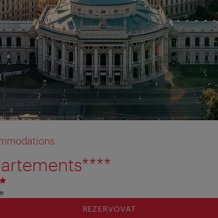
commodations
artements****
čky
le
REZERVOVAT