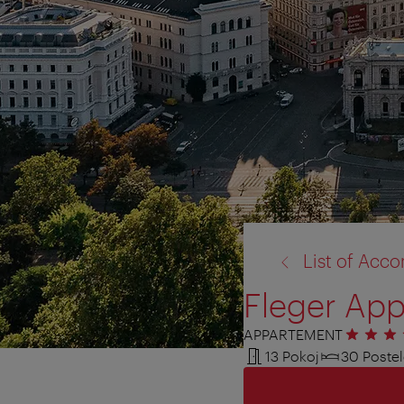
zpět
List of Ac
na:
Fleger App
APPARTEMENT
4 hvězdi
13 Pokoj
30 Poste