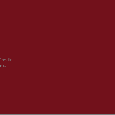
7 hodin
řeno