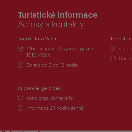
Turistické informace
Adresy a kontakty
Tourist-Info Wien
Tourist-In
Místo:
Albertinaplatz/Maysedergasse
Místo
v příl
1010 Vídeň
Provo
Denně
Provozní
Denně od 9 do 18 hodin
doba:
doba:
AI Concierge Vídeň
concierge.vienna.info
Informace 24 hodin denně