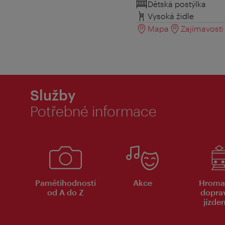
Dětská postýlka
Vysoká židle
Mapa
Zajímavosti 
Služby
Potřebné informace
Pamětihodnosti
Akce
Hroma
od A do Z
dopra
jízde