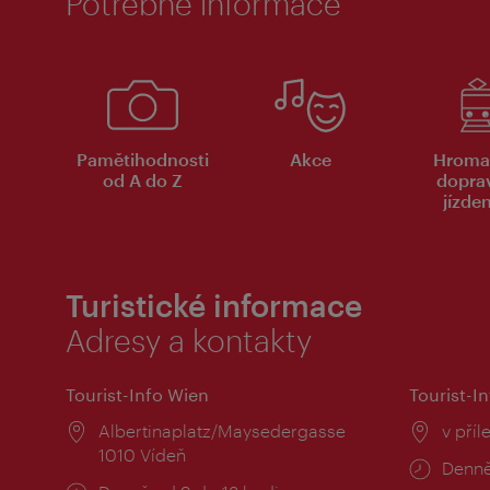
Potřebné informace
Pamětihodnosti
Akce
Hroma
od A do Z
dopra
jízde
Turistické informace
Adresy a kontakty
Tourist-Info Wien
Tourist-In
Místo:
Albertinaplatz/Maysedergasse
Místo
v příl
1010 Vídeň
Provo
Denně