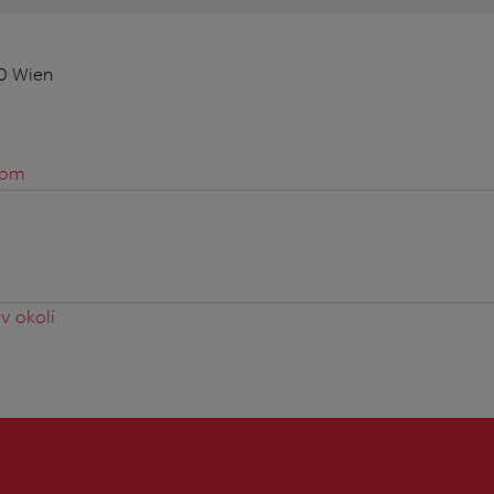
10 Wien
com
v okolí