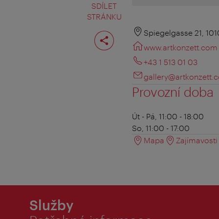
SDÍLET
STRÁNKU
Rozdělit
Spiegelgasse 21, 10
stranu
www.artkonzett.com
+43 1 513 01 03
gallery@artkonzett.
Provozní doba
Út - Pá, 11:00 - 18:00
So, 11:00 - 17:00
Mapa
Zajímavosti 
Služby