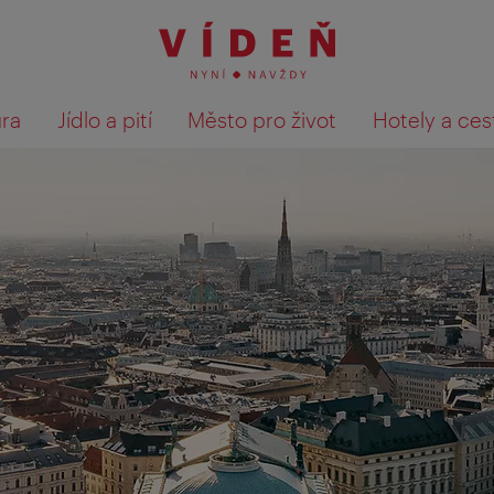
ura
Jídlo a pití
Město pro život
Hotely a ces
Výsledky hledání zobrazit 