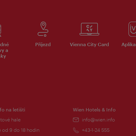
dné
Příjezd
Vienna City Card
Aplika
vy a
nky
fo na letišti
Wien Hotels & Info
:
etové hale
E-
info@wien.info
mail:
zní
 od 9 do 18 hodin
Telefon:
+43-1-24 555