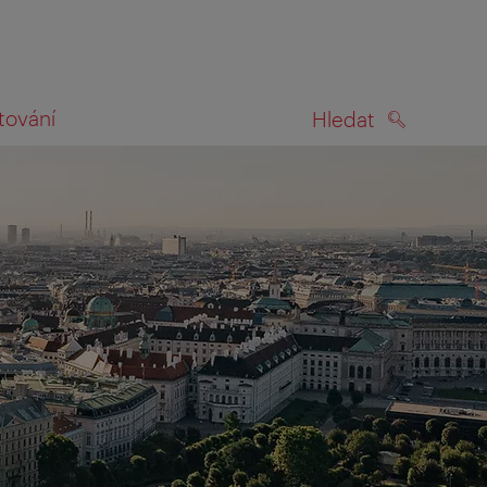
tování
Hledat
HLEDAT
na mapě