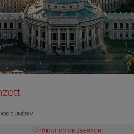
nzett
HOD S UMĚNÍM
PŘIDAT DO OBLÍBENÝCH