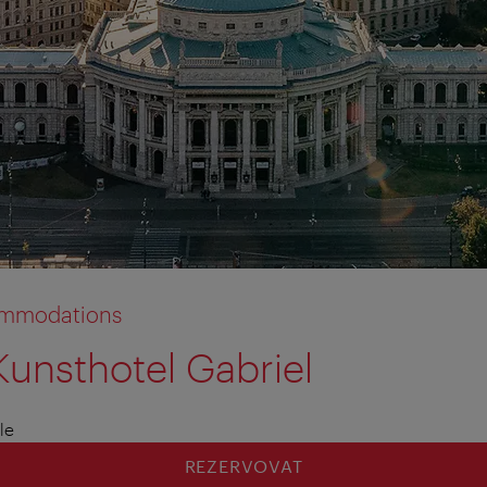
commodations
Kunsthotel Gabriel
le
REZERVOVAT