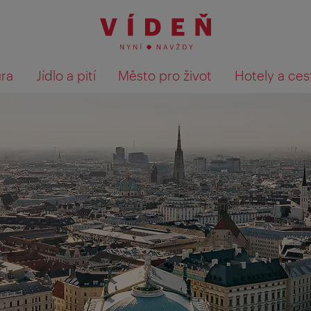
ura
Jídlo a pití
Město pro život
Hotely a ces
Výsledky hledání zobrazit 