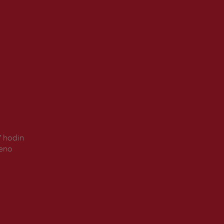
7 hodin
řeno