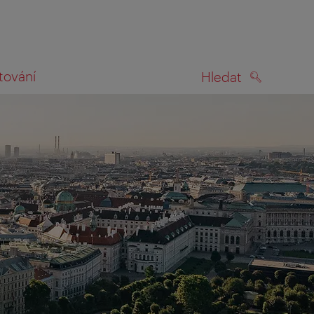
tování
Hledat
HLEDAT
na mapě