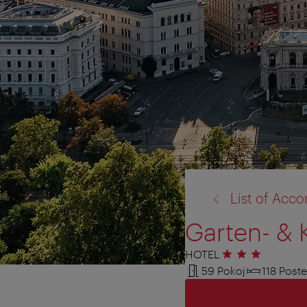
zpět
List of Ac
na:
Garten- & 
HOTEL
3 hvězdičky
59 Pokoj
118 Poste