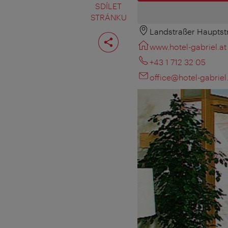
SDÍLET
STRÁNKU
Landstraßer Hauptst
Rozdělit
stranu
www.hotel-gabriel.at
+43 1 712 32 05
office@hotel-gabriel