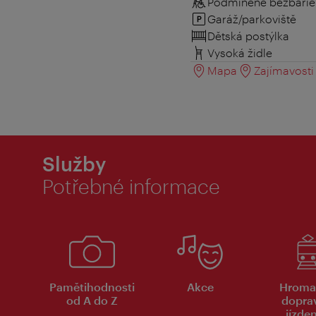
Podmíněně bezbarié
Garáž/parkoviště
Dětská postýlka
Vysoká židle
Mapa
Zajímavosti 
Služby
Potřebné informace
Pamětihodnosti
Akce
Hroma
od A do Z
dopra
jízde