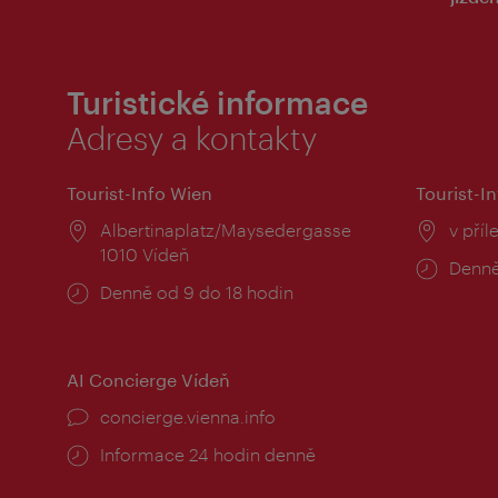
Turistické informace
Adresy a kontakty
Tourist-Info Wien
Tourist-In
Místo:
Albertinaplatz/Maysedergasse
Místo
v příl
1010 Vídeň
Provo
Denně
Provozní
Denně od 9 do 18 hodin
doba:
doba:
AI Concierge Vídeň
concierge.vienna.info
Informace 24 hodin denně