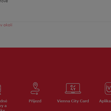
rové
v okolí
dné
Příjezd
Vienna City Card
Aplika
vy a
nky