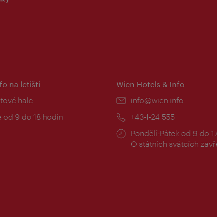
fo na letišti
Wien Hotels & Info
:
etové hale
E-
info@wien.info
mail:
zní
 od 9 do 18 hodin
Telefon:
+43-1-24 555
Provozní
Pondělí-Pátek od 9 do 1
doba:
O státních svátcích zav