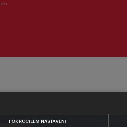
řeno
POKROČILÉM NASTAVENÍ