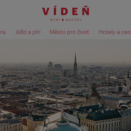
ura
Jídlo a pití
Město pro život
Hotely a ces
Výsledky hledání zobrazit 