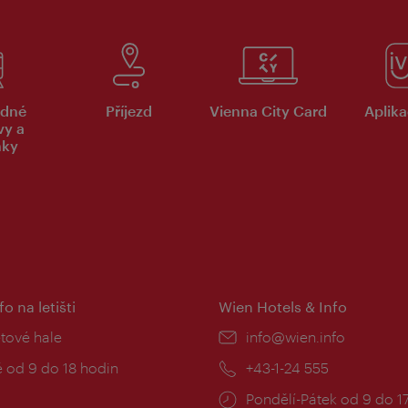
dné
Příjezd
Vienna City Card
Aplika
vy a
nky
fo na letišti
Wien Hotels & Info
:
etové hale
E-
info@wien.info
mail:
zní
 od 9 do 18 hodin
Telefon:
+43-1-24 555
Provozní
Pondělí-Pátek od 9 do 1