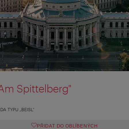
Am Spittelberg"
A TYPU „BEISL“
PŘIDAT DO OBLÍBENÝCH