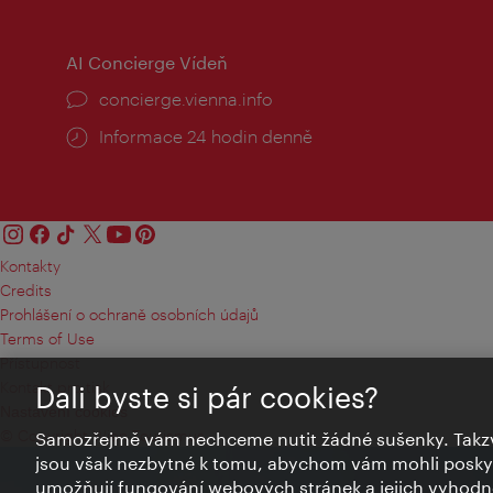
AI Concierge Vídeň
concierge.vienna.info
Informace 24 hodin denně
Kontakty
Credits
Prohlášení o ochraně osobních údajů
Terms of Use
Přístupnost
Kontakt pro tisk
Dali byste si pár cookies?
Nastavení cookies
© Copyright Wien Tourismus
Samozřejmě vám nechceme nutit žádné sušenky. Takzv
jsou však nezbytné k tomu, abychom vám mohli poskytn
umožňují fungování webových stránek a jejich vyhodno