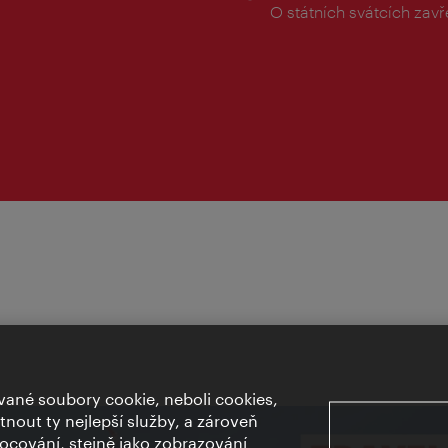
doba:
O státních svátcích zav
ané soubory cookie, neboli cookies,
out ty nejlepší služby, a zároveň
cování, stejně jako zobrazování