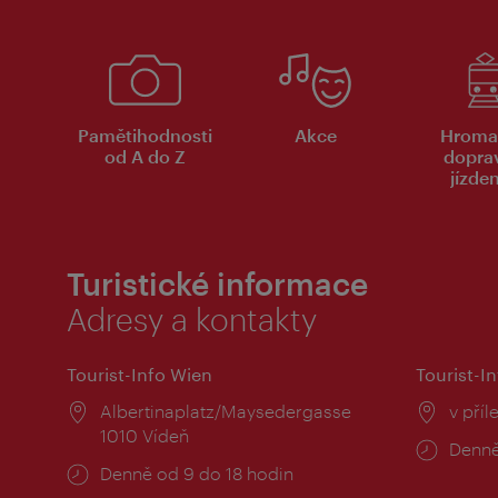
Pamětihodnosti
Akce
Hroma
od A do Z
dopra
jízde
Turistické informace
Adresy a kontakty
Tourist-Info Wien
Tourist-In
Místo:
Albertinaplatz/Maysedergasse
Místo
v příl
1010 Vídeň
Provo
Denně
Provozní
Denně od 9 do 18 hodin
doba:
doba: