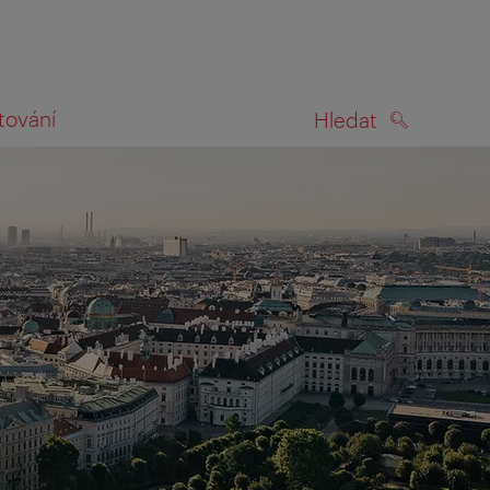
tování
Hledat
HLEDAT
na mapě