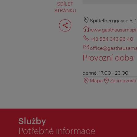
SDÍLET
STRÁNKU
Rozdělit
Spittelberggasse 5, 
stranu
www.gasthausamspit
+43 664 343 96 40
office@gasthausamsp
Provozní doba
denně, 17:00 - 23:00
Mapa
Zajímavosti 
Služby
Potřebné informace