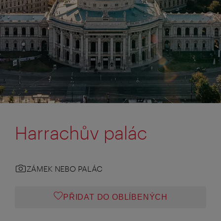
Harrachův palác
ZÁMEK NEBO PALÁC
PŘIDAT DO OBLÍBENÝCH