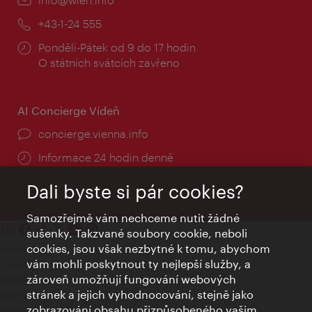
mail:
Telefon:
+43-1-24 555
Provozní
Pondělí-Pátek od 9 do 17 hodin
doba:
O státních svátcích zavřeno
AI Concierge Vídeň
concierge.vienna.info
Informace 24 hodin denně
Dali byste si pár cookies?
Samozřejmě vám nechceme nutit žádné
sušenky. Takzvané soubory cookie, neboli
cookies, jsou však nezbytné k tomu, abychom
Kontakty
vám mohli poskytnout ty nejlepší služby, a
Credits
zároveň umožňují fungování webových
Prohlášení o ochraně osobních údajů
stránek a jejich vyhodnocování, stejně jako
Terms of Use
zobrazování obsahu přizpůsobeného vašim
Přístupnost