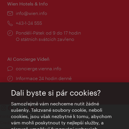
Wien Hotels & Info
E-
info@wien.info
mail:
Telefon:
+43-1-24 555
Provozní
Pondělí-Pátek od 9 do 17 hodin
doba:
O státních svátcích zavřeno
AI Concierge Vídeň
concierge.vienna.info
Informace 24 hodin denně
Dali byste si pár cookies?
Samozřejmě vám nechceme nutit žádné
sušenky. Takzvané soubory cookie, neboli
cookies, jsou však nezbytné k tomu, abychom
Kontakty
vám mohli poskytnout ty nejlepší služby, a
Credits
zároveň umožňují fungování webových
Prohlášení o ochraně osobních údajů