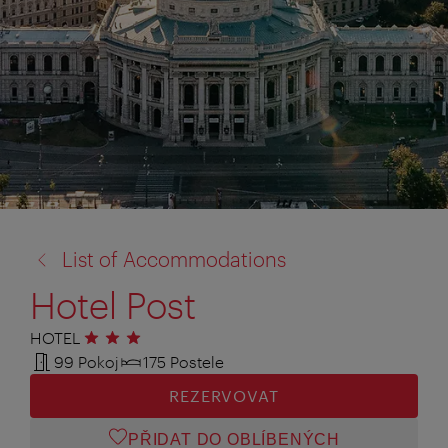
zpět
List of Accommodations
na:
Hotel Post
HOTEL
3 hvězdičky
99 Pokoj
175 Postele
REZERVOVAT
PŘIDAT DO OBLÍBENÝCH