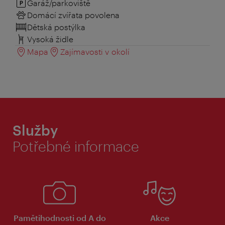
Garáž/parkoviště
Domácí zvířata povolena
Dětská postýlka
Vysoká židle
Mapa
Zajímavosti v okolí
Služby
Potřebné informace
Pamětihodnosti od A do
Akce