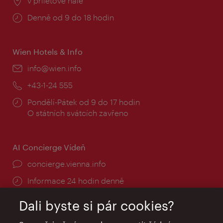
Místo:
v příletové hale
Provozní
Denně od 9 do 18 hodin
doba:
Wien Hotels & Info
E-
info@wien.info
mail:
Telefon:
+43-1-24 555
Provozní
Pondělí-Pátek od 9 do 17 hodin
doba:
O státních svátcích zavřeno
AI Concierge Vídeň
concierge.vienna.info
Informace 24 hodin denně
Dali byste si pár cookies?