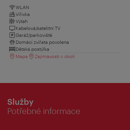
WLAN
Vířivka
Výtah
Kabelová/satelitní TV
Garáž/parkoviště
Domácí zvířata povolena
Dětská postýlka
Mapa
Zajímavosti v okolí
Služby
Potřebné informace