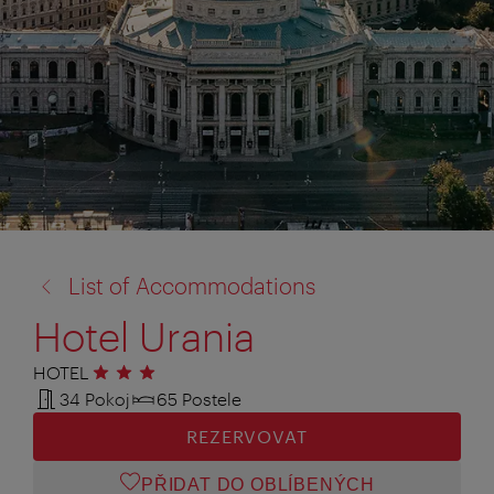
zpět
List of Accommodations
na:
Hotel Urania
HOTEL
3 hvězdičky
34 Pokoj
65 Postele
REZERVOVAT
PŘIDAT DO OBLÍBENÝCH