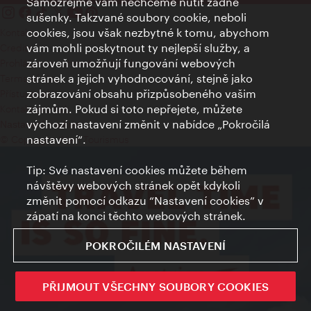
Samozřejmě vám nechceme nutit žádné
sušenky. Takzvané soubory cookie, neboli
cookies, jsou však nezbytné k tomu, abychom
Kontakty
vám mohli poskytnout ty nejlepší služby, a
Credits
zároveň umožňují fungování webových
Prohlášení o ochraně osobních údajů
stránek a jejich vyhodnocování, stejně jako
Terms of Use
zobrazování obsahu přizpůsobeného vašim
Přístupnost
zájmům. Pokud si toto nepřejete, můžete
Kontakt pro tisk
výchozí nastavení změnit v nabídce „Pokročilá
Nastavení cookies
nastavení“.
© Copyright Wien Tourismus
Tip: Své nastavení cookies můžete během
návštěvy webových stránek opět kdykoli
změnit pomocí odkazu “Nastavení cookies” v
zápatí na konci těchto webových stránek.
POKROČILÉM NASTAVENÍ
PŘIJMOUT VŠECHNY SOUBORY COOKIES