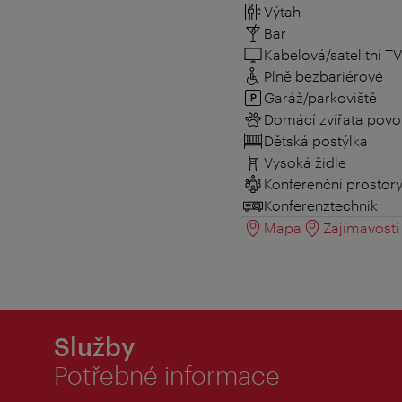
Výtah
Bar
Kabelová/satelitní TV
Plně bezbariérové
Garáž/parkoviště
Domácí zvířata povo
Dětská postýlka
Vysoká židle
Konferenční prostor
Konferenztechnik
Mapa
Zajímavosti 
Služby
Potřebné informace