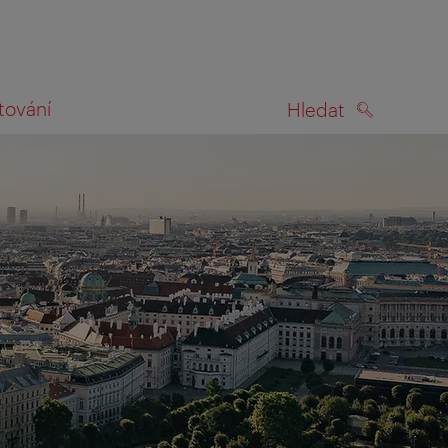
tování
Hledat
HLEDAT
na mapě