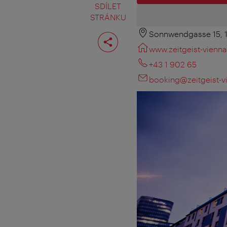
SDÍLET
STRÁNKU
Sonnwendgasse 15, 
Rozdělit
stranu
www.zeitgeist-vienn
+43 1 902 65
booking@zeitgeist-