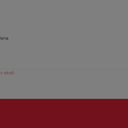
lena
y
v okolí