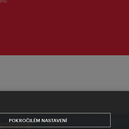
řeno
POKROČILÉM NASTAVENÍ