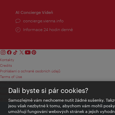
AI Concierge Vídeň
concierge.vienna.info
Informace 24 hodin denně
Kontakty
Credits
Prohlášení o ochraně osobních údajů
Terms of Use
Přístupnost
Kontakt pro tisk
Dali byste si pár cookies?
Nastavení cookies
© Copyright Wien Tourismus
Samozřejmě vám nechceme nutit žádné sušenky. Takzv
jsou však nezbytné k tomu, abychom vám mohli poskytn
umožňují fungování webových stránek a jejich vyhodno