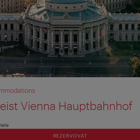
commodations
geist Vienna Hauptbahnhof
tion anzeigen
tion ausblenden
tele
REZERVOVAT