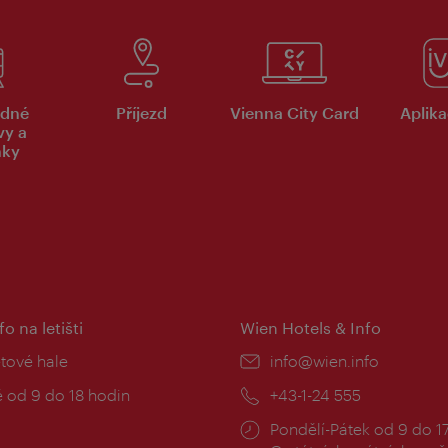
dné
Příjezd
Vienna City Card
Aplika
vy a
nky
fo na letišti
Wien Hotels & Info
:
etové hale
E-
info@wien.info
mail:
zní
 od 9 do 18 hodin
Telefon:
+43-1-24 555
Provozní
Pondělí-Pátek od 9 do 1