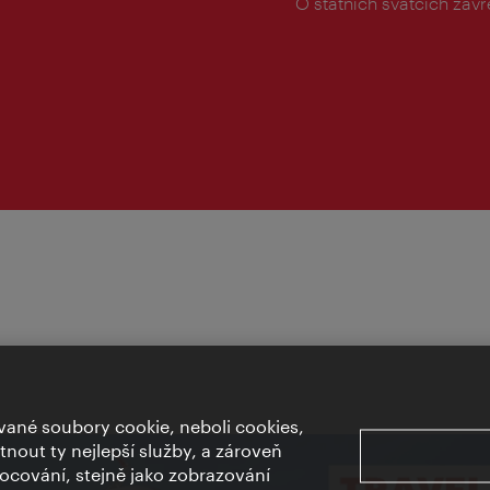
doba:
O státních svátcích zav
ané soubory cookie, neboli cookies,
out ty nejlepší služby, a zároveň
cování, stejně jako zobrazování