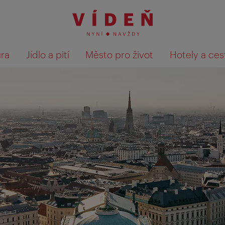
ura
Jídlo a pití
Město pro život
Hotely a ces
Výsledky hledání zobrazit 