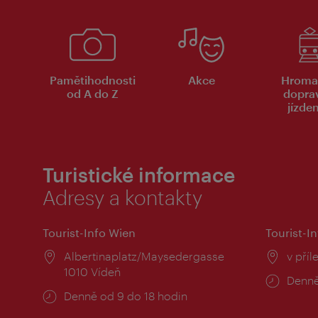
Pamětihodnosti
Akce
Hroma
od A do Z
dopra
jízde
Turistické informace
Adresy a kontakty
Tourist-Info Wien
Tourist-In
Místo:
Albertinaplatz/Maysedergasse
Místo
v příl
1010 Vídeň
Provo
Denně
Provozní
Denně od 9 do 18 hodin
doba:
doba: