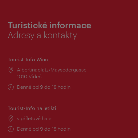
Turistické informace
Adresy a kontakty
Tourist-Info Wien
Místo:
Albertinaplatz/Maysedergasse
1010 Vídeň
Provozní
Denně od 9 do 18 hodin
doba:
Tourist-Info na letišti
Místo:
v příletové hale
Provozní
Denně od 9 do 18 hodin
doba: