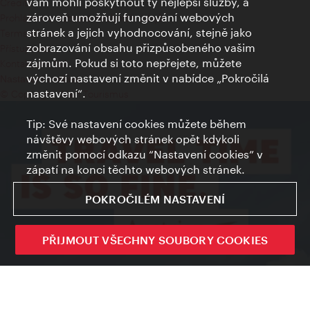
vám mohli poskytnout ty nejlepší služby, a
Credits
zároveň umožňují fungování webových
Prohlášení o ochraně osobních údajů
stránek a jejich vyhodnocování, stejně jako
Terms of Use
zobrazování obsahu přizpůsobeného vašim
Přístupnost
zájmům. Pokud si toto nepřejete, můžete
Kontakt pro tisk
výchozí nastavení změnit v nabídce „Pokročilá
Nastavení cookies
nastavení“.
© Copyright Wien Tourismus
Tip: Své nastavení cookies můžete během
návštěvy webových stránek opět kdykoli
změnit pomocí odkazu “Nastavení cookies” v
zápatí na konci těchto webových stránek.
POKROČILÉM NASTAVENÍ
PŘIJMOUT VŠECHNY SOUBORY COOKIES