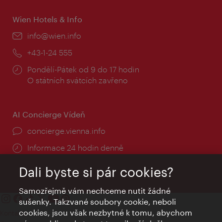
Wien Hotels & Info
E-
info@wien.info
mail:
Telefon:
+43-1-24 555
Provozní
Pondělí-Pátek od 9 do 17 hodin
doba:
O státních svátcích zavřeno
AI Concierge Vídeň
concierge.vienna.info
Informace 24 hodin denně
Dali byste si pár cookies?
Samozřejmě vám nechceme nutit žádné
sušenky. Takzvané soubory cookie, neboli
cookies, jsou však nezbytné k tomu, abychom
Kontakty