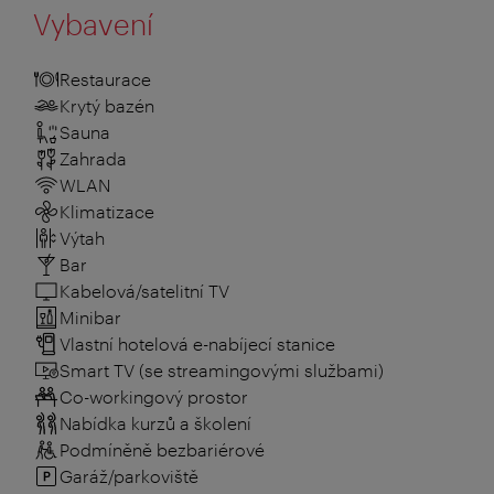
Vybavení
Restaurace
Krytý bazén
Sauna
Zahrada
WLAN
Klimatizace
Výtah
Bar
Kabelová/satelitní TV
Minibar
Vlastní hotelová e-nabíjecí stanice
Smart TV (se streamingovými službami)
Co-workingový prostor
Nabídka kurzů a školení
Podmíněně bezbariérové
Garáž/parkoviště